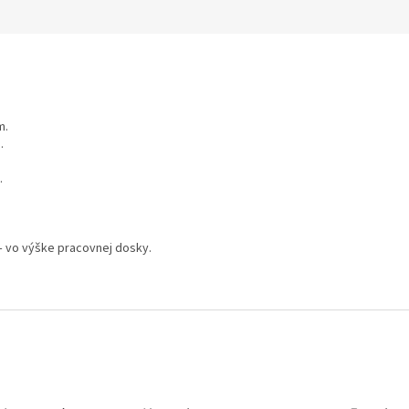
m.
.
.
 – vo výške pracovnej dosky.