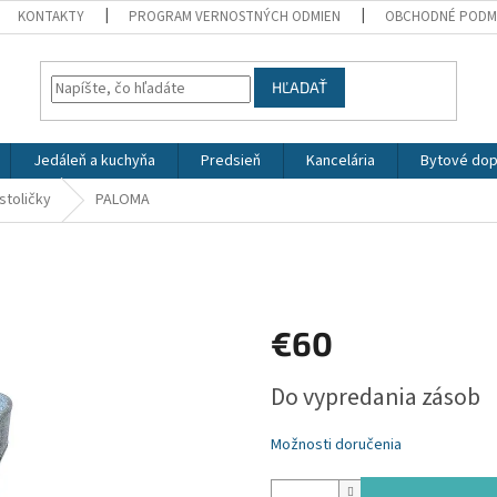
KONTAKTY
PROGRAM VERNOSTNÝCH ODMIEN
OBCHODNÉ PODM
HĽADAŤ
Jedáleň a kuchyňa
Predsieň
Kancelária
Bytové dop
stoličky
PALOMA
€60
Jednotková
Do vypredania zásob
cena:
Možnosti doručenia