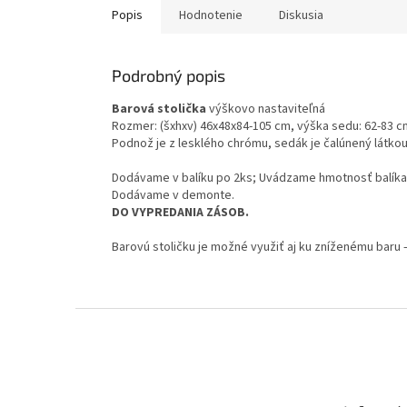
Popis
Hodnotenie
Diskusia
Podrobný popis
Barová stolička
výškovo nastaviteľná
Rozmer: (šxhxv) 46x48x84-105 cm, výška sedu: 62-83 c
Podnož je z lesklého chrómu, sedák je čalúnený látkou
Dodávame v balíku po 2ks; Uvádzame hmotnosť balíka
Dodávame v demonte.
DO VYPREDANIA ZÁSOB.
Barovú stoličku je možné využiť aj ku zníženému baru
Z
á
p
ä
t