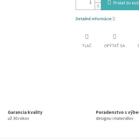
Pridať do koš
Detailné informácie
TLAČ
OPÝTAŤ SA
Garancia kvality
Poradenstvo s výb
už 30 rokov
designu i materiálov