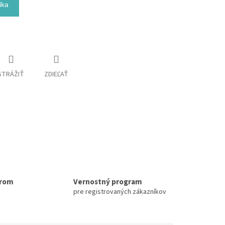
íka
STRÁŽIŤ
ZDIEĽAŤ
erom
Vernostný program
pre registrovaných zákazníkov