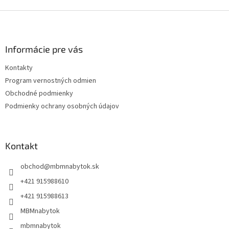
Z
á
p
ä
Informácie pre vás
t
Kontakty
i
Program vernostných odmien
e
Obchodné podmienky
Podmienky ochrany osobných údajov
Kontakt
obchod
@
mbmnabytok.sk
+421 915988610
+421 915988613
MBMnabytok
mbmnabytok