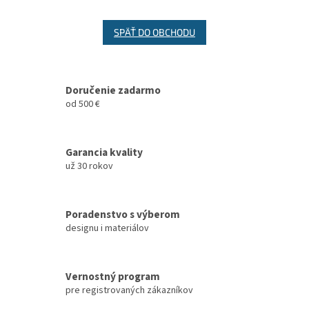
SPÄŤ DO OBCHODU
Doručenie zadarmo
od 500 €
Garancia kvality
už 30 rokov
Poradenstvo s výberom
designu i materiálov
Vernostný program
pre registrovaných zákazníkov