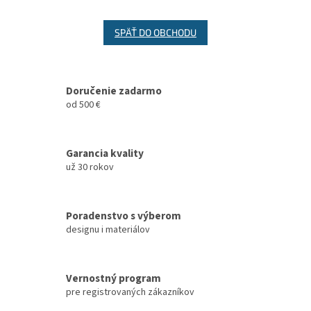
SPÄŤ DO OBCHODU
Doručenie zadarmo
od 500 €
Garancia kvality
už 30 rokov
Poradenstvo s výberom
designu i materiálov
Vernostný program
pre registrovaných zákazníkov