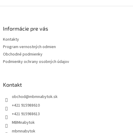
Z
á
p
ä
Informácie pre vás
t
Kontakty
i
Program vernostných odmien
e
Obchodné podmienky
Podmienky ochrany osobných údajov
Kontakt
obchod
@
mbmnabytok.sk
+421 915988610
+421 915988613
MBMnabytok
mbmnabytok