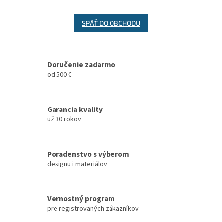
SPÄŤ DO OBCHODU
Doručenie zadarmo
od 500 €
Garancia kvality
už 30 rokov
Poradenstvo s výberom
designu i materiálov
Vernostný program
pre registrovaných zákazníkov