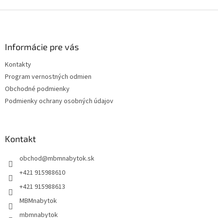
Z
á
p
ä
Informácie pre vás
t
Kontakty
i
Program vernostných odmien
e
Obchodné podmienky
Podmienky ochrany osobných údajov
Kontakt
obchod
@
mbmnabytok.sk
+421 915988610
+421 915988613
MBMnabytok
mbmnabytok