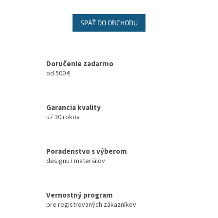
SPÄŤ DO OBCHODU
Doručenie zadarmo
od 500 €
Garancia kvality
už 30 rokov
Poradenstvo s výberom
designu i materiálov
Vernostný program
pre registrovaných zákazníkov