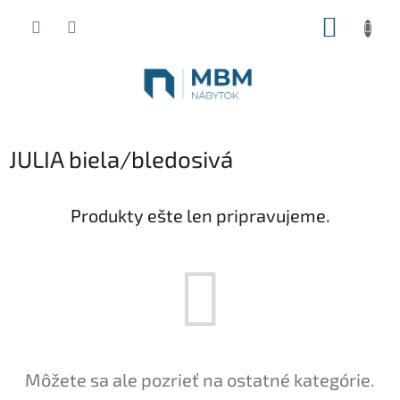
Prejsť
NÁKUP
na
obsah
KOŠÍK
JULIA biela/bledosivá
Produkty ešte len pripravujeme.
Môžete sa ale pozrieť na ostatné kategórie.