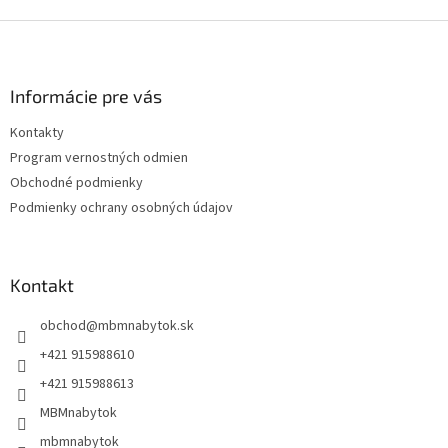
Z
á
p
ä
Informácie pre vás
t
Kontakty
i
Program vernostných odmien
e
Obchodné podmienky
Podmienky ochrany osobných údajov
Kontakt
obchod
@
mbmnabytok.sk
+421 915988610
+421 915988613
MBMnabytok
mbmnabytok