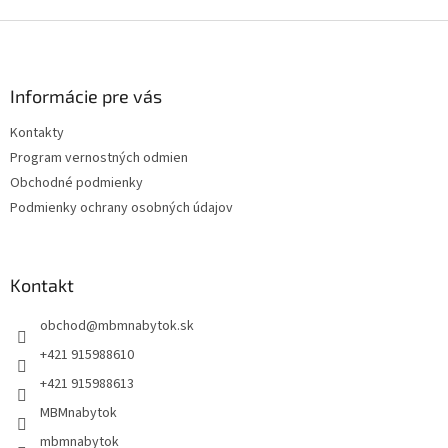
Z
á
p
ä
Informácie pre vás
t
Kontakty
i
Program vernostných odmien
e
Obchodné podmienky
Podmienky ochrany osobných údajov
Kontakt
obchod
@
mbmnabytok.sk
+421 915988610
+421 915988613
MBMnabytok
mbmnabytok