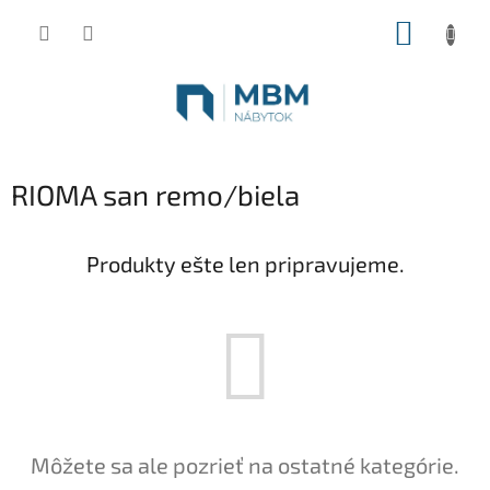
Prejsť
NÁKUP
na
obsah
KOŠÍK
RIOMA san remo/biela
Produkty ešte len pripravujeme.
Môžete sa ale pozrieť na ostatné kategórie.