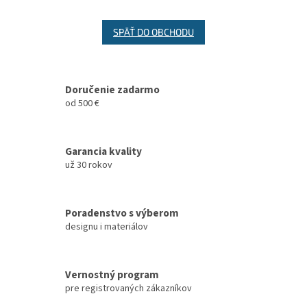
SPÄŤ DO OBCHODU
Doručenie zadarmo
od 500 €
Garancia kvality
už 30 rokov
Poradenstvo s výberom
designu i materiálov
Vernostný program
pre registrovaných zákazníkov