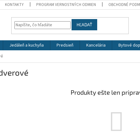
KONTAKTY
PROGRAM VERNOSTNÝCH ODMIEN
OBCHODNÉ PODM
HĽADAŤ
Jedáleň a kuchyňa
Predsieň
Kancelária
Bytové dop
vé
jdverové
Produkty ešte len pripr