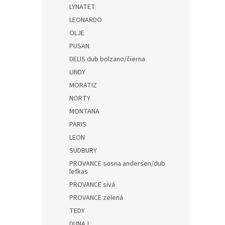
LYNATET
LEONARDO
OLJE
PUSAN
DELIS dub bolzano/čierna
LINDY
MORATIZ
NORTY
MONTANA
PARIS
LEON
SUDBURY
PROVANCE sosna andersen/dub
lefkas
PROVANCE sivá
PROVANCE zelená
TEDY
DUNAJ