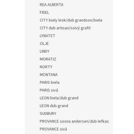
REA ALBERTA
FIDEL
CITY biely lesk/dub grandson/biela
CITY dub artisan/soivý grafit
LYNATET
OLJE
LINDY
MORATIZ
NORTY
MONTANA
PARIS biela
PARIS sivá
LEON biela/dub grand
LEON dub grand
SUDBURY
PROVANCE sosna andersen/dub lefkas
PROVANCE sivá