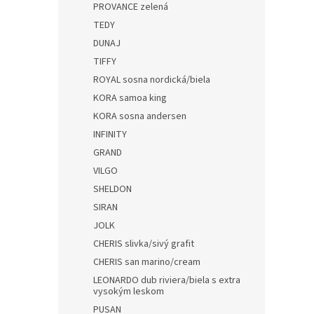
PROVANCE zelená
TEDY
DUNAJ
TIFFY
ROYAL sosna nordická/biela
KORA samoa king
KORA sosna andersen
INFINITY
GRAND
VILGO
SHELDON
SIRAN
JOLK
CHERIS slivka/sivý grafit
CHERIS san marino/cream
LEONARDO dub riviera/biela s extra
vysokým leskom
PUSAN