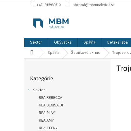
Prejsť
+421 915988610
obchod@mbmnabytok.sk
na
obsah
Sektor
Obývačka
Spálňa
Detská izba
Domov
Spálňa
Šatníkové skrine
Trojdvero
B
Tro
o
Preskočiť
č
Kategórie
kategórie
n
ý
Sektor
p
REA REBECCA
a
REA DENISA UP
n
e
REA PLAY
l
REA AMY
REA TEENY