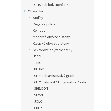
DELIS dub bolzano/čierna
Obývačka
Stolíky
Regály a police
Komody
Moderné obývacie steny
Klasické obývacie steny
Sektorové obývacie steny
FIDEL
TRIO
HILARD
CITY dub artisan/sivý grafit
CITY biely lesk/dub grandson/biela
SHELDON
SIRAN
JOLK
CHERIS