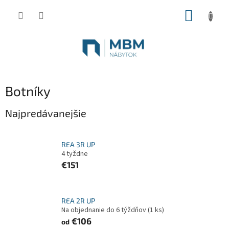
Prejsť
NÁKUP
na
obsah
KOŠÍK
Botníky
Najpredávanejšie
REA 3R UP
4 tyždne
€151
REA 2R UP
Na objednanie do 6 týždňov
(1 ks)
€106
od