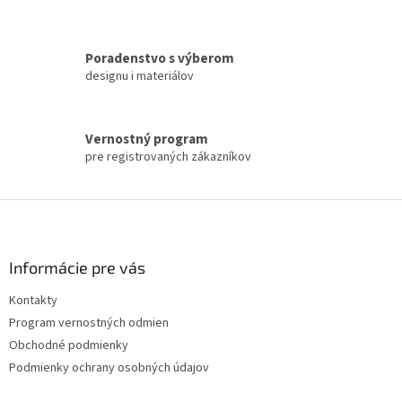
r
v
k
Poradenstvo s výberom
y
designu i materiálov
v
ý
p
i
Vernostný program
s
pre registrovaných zákazníkov
u
Z
á
p
ä
Informácie pre vás
t
Kontakty
i
Program vernostných odmien
e
Obchodné podmienky
Podmienky ochrany osobných údajov