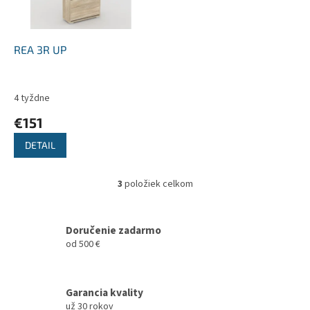
REA 3R UP
4 tyždne
€151
DETAIL
3
položiek celkom
O
v
l
á
Doručenie zadarmo
d
od 500 €
a
c
i
Garancia kvality
e
už 30 rokov
p