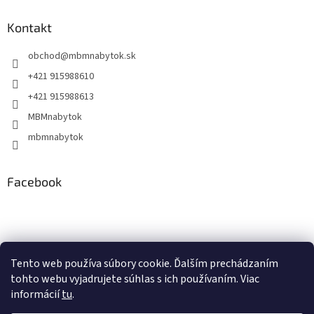
Kontakt
obchod
@
mbmnabytok.sk
+421 915988610
+421 915988613
MBMnabytok
mbmnabytok
Facebook
Nákupný košík
Tento web používa súbory cookie. Ďalším prechádzaním
tohto webu vyjadrujete súhlas s ich používaním. Viac
0
KS /
€0
informácií
tu
.