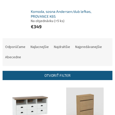
Komoda, sosna Andersen/dub lefkas,
PROVANCE K6S
Na objednávku
(>5 ks)
€349
R
a
Odporúčame
Najlacnejšie
Najdrahšie
Najpredávanejšie
d
e
Abecedne
n
i
e
OTVORIŤ FILTER
p
r
V
o
ý
d
p
u
i
k
s
t