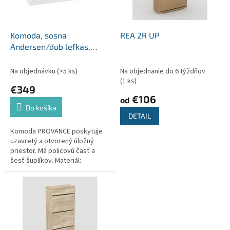
p
o
r
v
o
d
Komoda, sosna
REA 2R UP
u
Andersen/dub lefkas,
k
PROVANCE K6S
t
Na objednávku
(>5 ks)
Na objednanie do 6 týždňov
o
(1 ks)
€349
v
€106
od
Do košíka
DETAIL
Komoda PROVANCE poskytuje
uzavretý a otvorený úložný
priestor. Má policovú časť a
šesť šuplíkov. Materiál:
laminovaná DTD Farba: sosna
andersen/dub lefkas Rozmery...