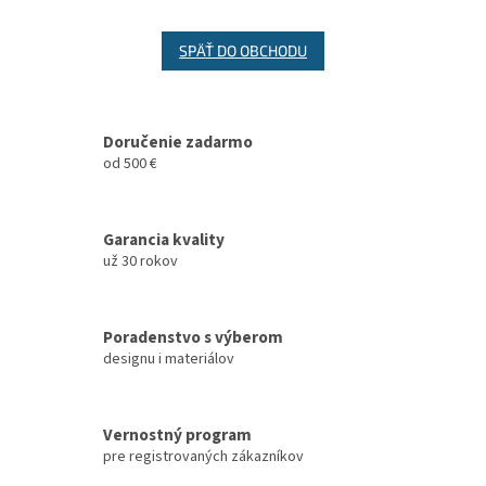
SPÄŤ DO OBCHODU
Doručenie zadarmo
od 500 €
Garancia kvality
už 30 rokov
Poradenstvo s výberom
designu i materiálov
Vernostný program
pre registrovaných zákazníkov