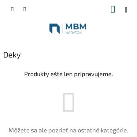
Prejsť
NÁKUP
na
obsah
KOŠÍK
Deky
Produkty ešte len pripravujeme.
Môžete sa ale pozrieť na ostatné kategórie.