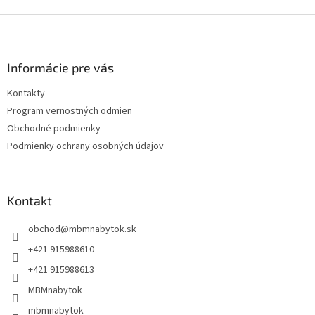
Z
á
p
ä
Informácie pre vás
t
Kontakty
i
Program vernostných odmien
e
Obchodné podmienky
Podmienky ochrany osobných údajov
Kontakt
obchod
@
mbmnabytok.sk
+421 915988610
+421 915988613
MBMnabytok
mbmnabytok