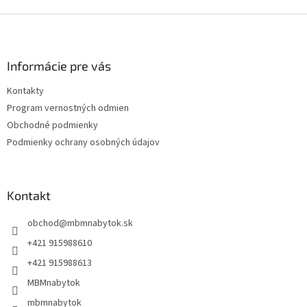
Z
á
p
ä
Informácie pre vás
t
Kontakty
i
Program vernostných odmien
e
Obchodné podmienky
Podmienky ochrany osobných údajov
Kontakt
obchod
@
mbmnabytok.sk
+421 915988610
+421 915988613
MBMnabytok
mbmnabytok