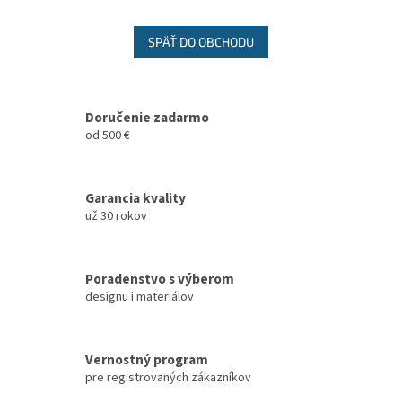
SPÄŤ DO OBCHODU
Doručenie zadarmo
od 500 €
Garancia kvality
už 30 rokov
Poradenstvo s výberom
designu i materiálov
Vernostný program
pre registrovaných zákazníkov