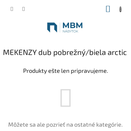
Prejsť
NÁKUP
na
obsah
KOŠÍK
MEKENZY dub pobrežný/biela arctic
Produkty ešte len pripravujeme.
Môžete sa ale pozrieť na ostatné kategórie.