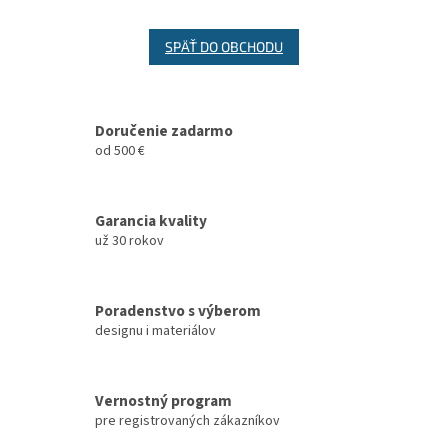
SPÄŤ DO OBCHODU
Doručenie zadarmo
od 500 €
Garancia kvality
už 30 rokov
Poradenstvo s výberom
designu i materiálov
Vernostný program
pre registrovaných zákazníkov