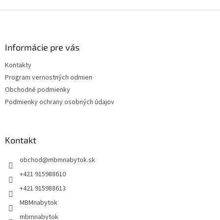
Z
á
p
ä
Informácie pre vás
t
Kontakty
i
Program vernostných odmien
e
Obchodné podmienky
Podmienky ochrany osobných údajov
Kontakt
obchod
@
mbmnabytok.sk
+421 915988610
+421 915988613
MBMnabytok
mbmnabytok