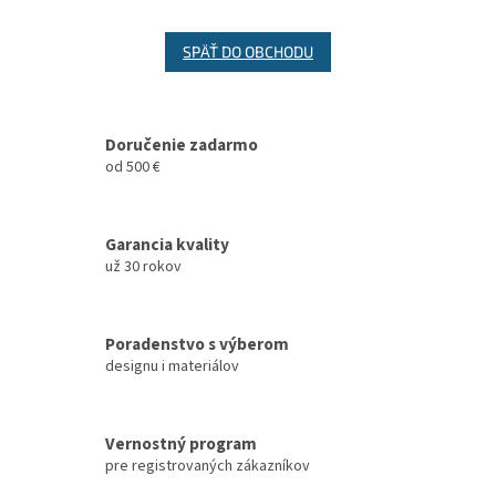
SPÄŤ DO OBCHODU
Doručenie zadarmo
od 500 €
Garancia kvality
už 30 rokov
Poradenstvo s výberom
designu i materiálov
Vernostný program
pre registrovaných zákazníkov