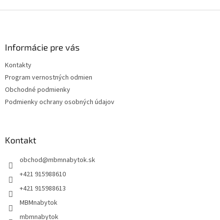
Z
á
p
ä
Informácie pre vás
t
Kontakty
i
Program vernostných odmien
e
Obchodné podmienky
Podmienky ochrany osobných údajov
Kontakt
obchod
@
mbmnabytok.sk
+421 915988610
+421 915988613
MBMnabytok
mbmnabytok