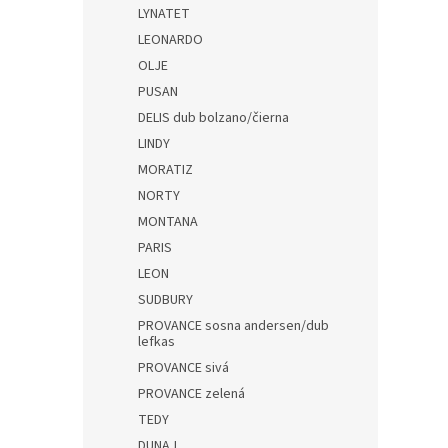
LYNATET
LEONARDO
OLJE
PUSAN
DELIS dub bolzano/čierna
LINDY
MORATIZ
NORTY
MONTANA
PARIS
LEON
SUDBURY
PROVANCE sosna andersen/dub
lefkas
PROVANCE sivá
PROVANCE zelená
TEDY
DUNAJ