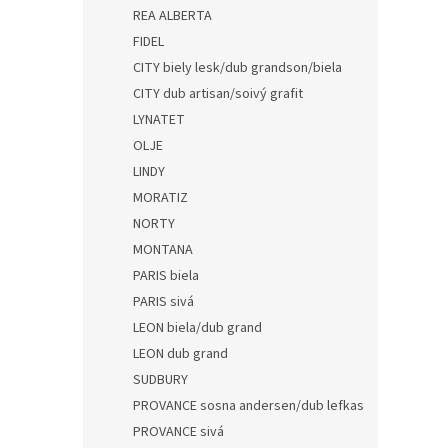
REA ALBERTA
FIDEL
CITY biely lesk/dub grandson/biela
CITY dub artisan/soivý grafit
LYNATET
OLJE
LINDY
MORATIZ
NORTY
MONTANA
PARIS biela
PARIS sivá
LEON biela/dub grand
LEON dub grand
SUDBURY
PROVANCE sosna andersen/dub lefkas
PROVANCE sivá