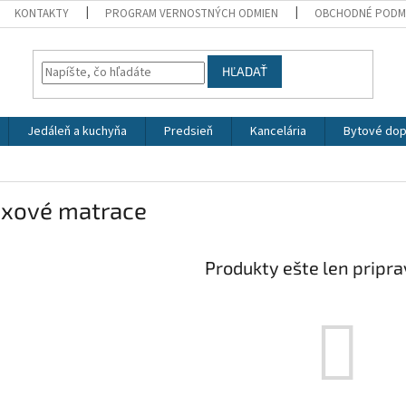
KONTAKTY
PROGRAM VERNOSTNÝCH ODMIEN
OBCHODNÉ PODM
HĽADAŤ
Jedáleň a kuchyňa
Predsieň
Kancelária
Bytové dop
exové matrace
Produkty ešte len pripr