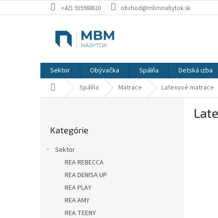
Prejsť
+421 915988610
obchod@mbmnabytok.sk
na
obsah
Sektor
Obývačka
Spálňa
Detská izba
Domov
Spálňa
Matrace
Latexové matrace
B
Lat
o
Preskočiť
č
Kategórie
kategórie
n
ý
Sektor
p
REA REBECCA
a
REA DENISA UP
n
e
REA PLAY
l
REA AMY
REA TEENY