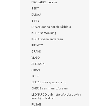
PROVANCE zelená
TEDY
DUNAJ
TIFFY
ROYAL sosna nordická/biela
KORA samoa king
KORA sosna andersen
INFINITY
GRAND
VILGO
SHELDON
SIRAN
JOLK
CHERIS slivka/sivý grafit
CHERIS san marino/cream
LEONARDO dub riviera/biela s extra
vysokým leskom
PUSAN