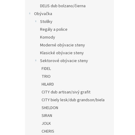
DELIS dub bolzano/čierna
Obývačka
Stolíky
Regály a police
Komody
Moderné obývacie steny
Klasické obývacie steny
Sektorové obývacie steny
FIDEL
TRIO
HILARD
CITY dub artisan/sivý grafit
CITY biely lesk/dub grandson/biela
SHELDON
SIRAN
JOLK
CHERIS