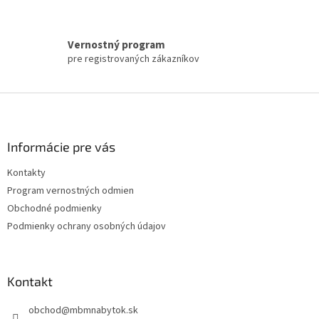
v
ý
p
i
Vernostný program
s
pre registrovaných zákazníkov
u
Z
á
p
ä
Informácie pre vás
t
Kontakty
i
Program vernostných odmien
e
Obchodné podmienky
Podmienky ochrany osobných údajov
Kontakt
obchod
@
mbmnabytok.sk