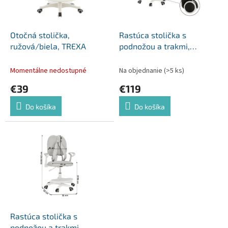
p
o
r
v
o
d
Otočná stolička,
Rastúca stolička s
u
ružová/biela, TREXA
podnožou a trakmi,
k
ružová/biela, ANAIS
t
Momentálne nedostupné
Na objednanie
(>5 ks)
o
€39
€119
v
Do košíka
Do košíka
Rastúca stolička s
podnožou a trakmi,