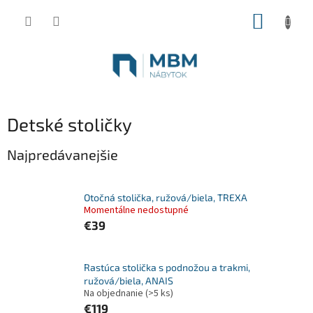
Prejsť
NÁKUP
na
obsah
KOŠÍK
Detské stoličky
Najpredávanejšie
Otočná stolička, ružová/biela, TREXA
Momentálne nedostupné
€39
Rastúca stolička s podnožou a trakmi,
ružová/biela, ANAIS
Na objednanie
(>5 ks)
€119