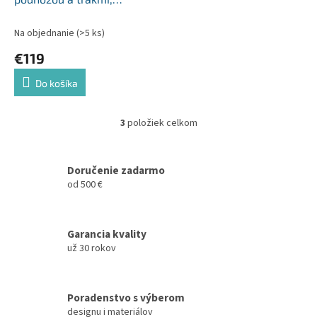
sivá/biela, ANAIS
Na objednanie
(>5 ks)
€119
Do košíka
3
položiek celkom
O
v
l
á
Doručenie zadarmo
d
od 500 €
a
c
i
Garancia kvality
e
už 30 rokov
p
r
v
k
Poradenstvo s výberom
y
designu i materiálov