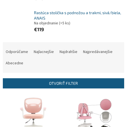
Rastúca stolička s podnožou a trakmi, sivá/biela,
ANAIS
Na objednanie
(>5 ks)
€119
R
a
Odporúčame
Najlacnejšie
Najdrahšie
Najpredávanejšie
d
e
Abecedne
n
i
e
OTVORIŤ FILTER
p
r
V
o
ý
d
p
u
i
k
s
t