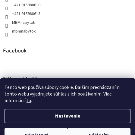
+421 915988610
+421 915988613
MBMnabytok
mbmnabytok
Facebook
Nákupný košík
Tento web používa súbory cookie. Ďalším prechádzaním
0
KS /
€0
tohto webu vyjadrujete súhlas s ich používaním. Viac
informácií
tu
.
Nastavenie
Vytvoril Shoptet
&