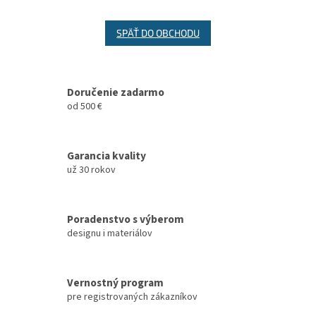
SPÄŤ DO OBCHODU
Doručenie zadarmo
od 500 €
Garancia kvality
už 30 rokov
Poradenstvo s výberom
designu i materiálov
Vernostný program
pre registrovaných zákazníkov