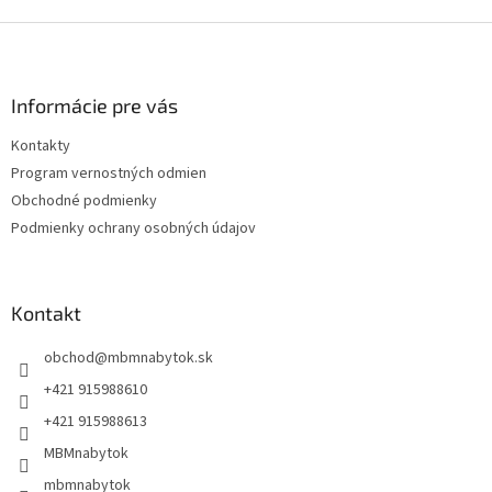
Z
á
p
ä
Informácie pre vás
t
Kontakty
i
Program vernostných odmien
e
Obchodné podmienky
Podmienky ochrany osobných údajov
Kontakt
obchod
@
mbmnabytok.sk
+421 915988610
+421 915988613
MBMnabytok
mbmnabytok