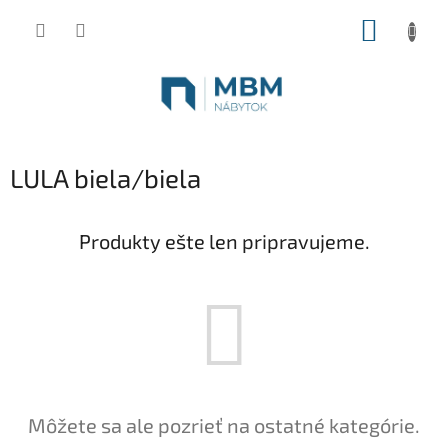
Prejsť
NÁKUP
na
obsah
KOŠÍK
LULA biela/biela
Produkty ešte len pripravujeme.
Môžete sa ale pozrieť na ostatné kategórie.