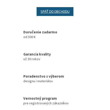
SPÄŤ DO OBCHODU
Doručenie zadarmo
od 500 €
Garancia kvality
už 30 rokov
Poradenstvo s výberom
designu i materiálov
Vernostný program
pre registrovaných zákazníkov