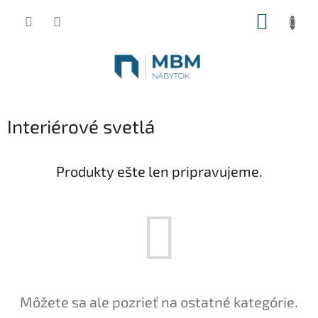
Prejsť
NÁKUP
na
obsah
KOŠÍK
Interiérové svetlá
Produkty ešte len pripravujeme.
Môžete sa ale pozrieť na ostatné kategórie.