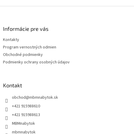
Z
á
p
ä
Informácie pre vás
t
Kontakty
i
Program vernostných odmien
e
Obchodné podmienky
Podmienky ochrany osobných údajov
Kontakt
obchod
@
mbmnabytok.sk
+421 915988610
+421 915988613
MBMnabytok
mbmnabytok