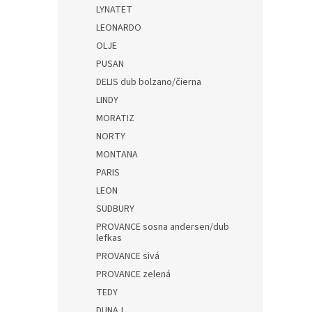
LYNATET
LEONARDO
OLJE
PUSAN
DELIS dub bolzano/čierna
LINDY
MORATIZ
NORTY
MONTANA
PARIS
LEON
SUDBURY
PROVANCE sosna andersen/dub
lefkas
PROVANCE sivá
PROVANCE zelená
TEDY
DUNAJ