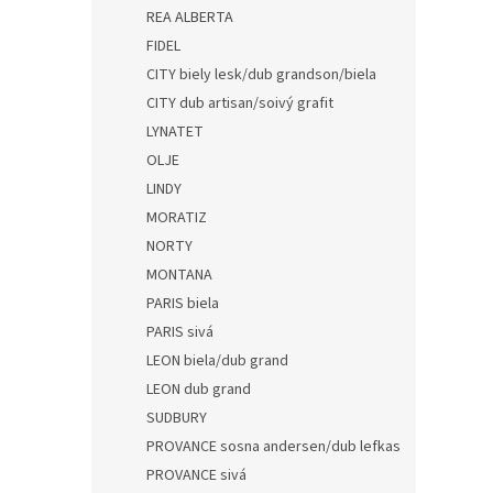
REA ALBERTA
FIDEL
CITY biely lesk/dub grandson/biela
CITY dub artisan/soivý grafit
LYNATET
OLJE
LINDY
MORATIZ
NORTY
MONTANA
PARIS biela
PARIS sivá
LEON biela/dub grand
LEON dub grand
SUDBURY
PROVANCE sosna andersen/dub lefkas
PROVANCE sivá