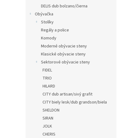
DELIS dub bolzano/čierna
Obývačka
Stolíky
Regály a police
Komody
Moderné obývacie steny
Klasické obývacie steny
Sektorové obývacie steny
FIDEL
TRIO
HILARD
CITY dub artisan/sivý grafit
CITY biely lesk/dub grandson/biela
SHELDON
SIRAN
JOLK
CHERIS