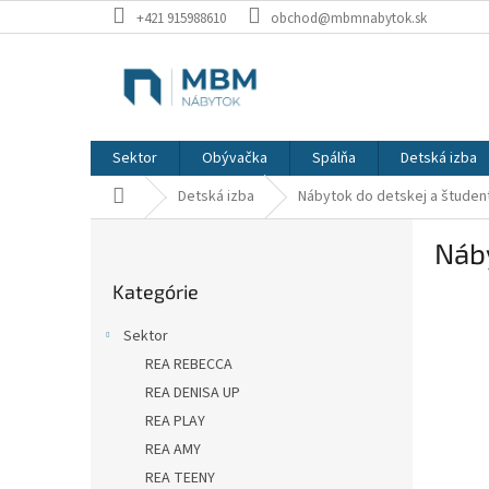
Prejsť
+421 915988610
obchod@mbmnabytok.sk
na
obsah
Sektor
Obývačka
Spálňa
Detská izba
Domov
Detská izba
Nábytok do detskej a študent
B
Náby
o
Preskočiť
č
Kategórie
kategórie
n
ý
Sektor
p
REA REBECCA
a
REA DENISA UP
n
e
REA PLAY
l
REA AMY
REA TEENY