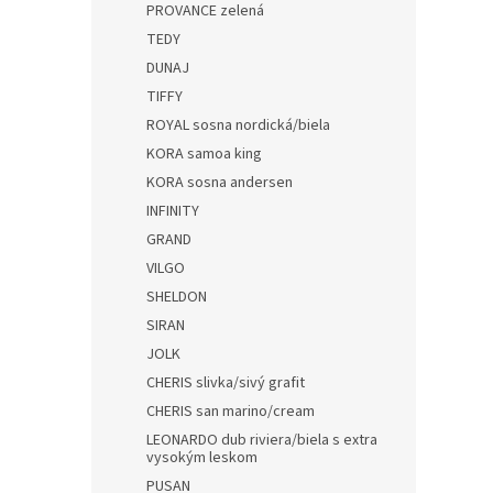
PROVANCE zelená
TEDY
DUNAJ
TIFFY
ROYAL sosna nordická/biela
KORA samoa king
KORA sosna andersen
INFINITY
GRAND
VILGO
SHELDON
SIRAN
JOLK
CHERIS slivka/sivý grafit
CHERIS san marino/cream
LEONARDO dub riviera/biela s extra
vysokým leskom
PUSAN