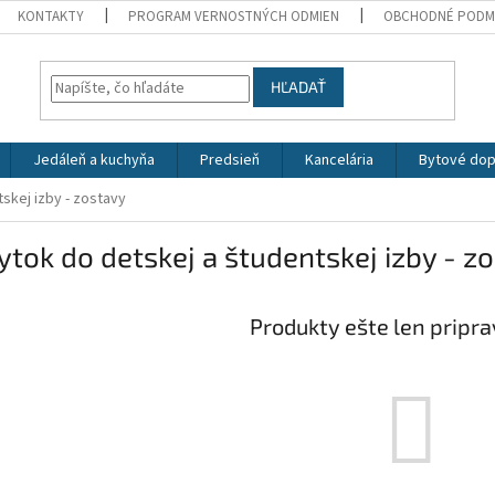
KONTAKTY
PROGRAM VERNOSTNÝCH ODMIEN
OBCHODNÉ PODM
HĽADAŤ
Jedáleň a kuchyňa
Predsieň
Kancelária
Bytové dop
skej izby - zostavy
tok do detskej a študentskej izby - z
Produkty ešte len pripr