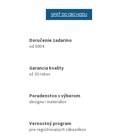
SPÄŤ DO OBCHODU
Doručenie zadarmo
od 500 €
Garancia kvality
už 30 rokov
Poradenstvo s výberom
designu i materiálov
Vernostný program
pre registrovaných zákazníkov