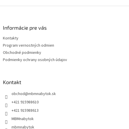
Z
á
p
ä
Informácie pre vás
t
Kontakty
i
Program vernostných odmien
e
Obchodné podmienky
Podmienky ochrany osobných údajov
Kontakt
obchod
@
mbmnabytok.sk
+421 915988610
+421 915988613
MBMnabytok
mbmnabytok