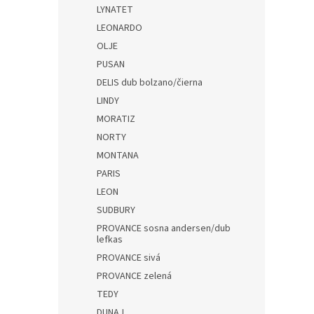
LYNATET
LEONARDO
OLJE
PUSAN
DELIS dub bolzano/čierna
LINDY
MORATIZ
NORTY
MONTANA
PARIS
LEON
SUDBURY
PROVANCE sosna andersen/dub
lefkas
PROVANCE sivá
PROVANCE zelená
TEDY
DUNAJ