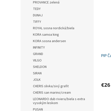
PROVANCE zelená
TEDY
DUNAJ
TIFFY
ROYAL sosna nordická/biela
KORA samoa king
KORA sosna andersen
INFINITY
GRAND
PIP Č
VILGO
SHELDON
SIRAN
JOLK
€26
CHERIS slivka/sivý grafit
CHERIS san marino/cream
LEONARDO dub riviera/biela s extra
vysokým leskom
PUSAN