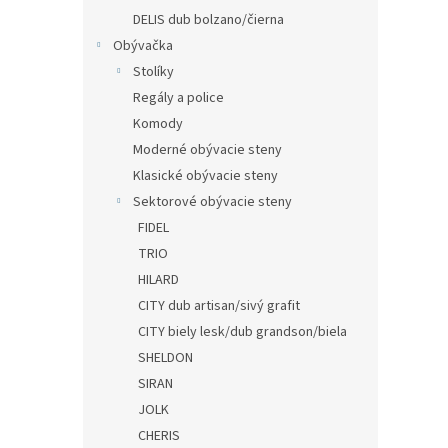
DELIS dub bolzano/čierna
Obývačka
Stolíky
Regály a police
Komody
Moderné obývacie steny
Klasické obývacie steny
Sektorové obývacie steny
FIDEL
TRIO
HILARD
CITY dub artisan/sivý grafit
CITY biely lesk/dub grandson/biela
SHELDON
SIRAN
JOLK
CHERIS