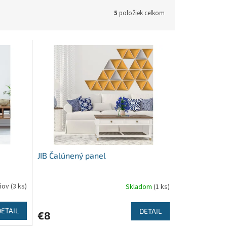
5
položiek celkom
JIB Čalúnený panel
dňov
(3 ks)
Skladom
(1 ks)
DETAIL
DETAIL
€8