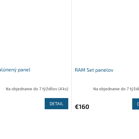
alúnený panel
RAM Set panelov
Na objednanie do 7 týždňov
(4 ks)
Na objednanie do 7 týž
DETAIL
€160
O
v
l
á