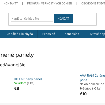
KONTAKTY
PROGRAM VERNOSTNÝCH ODMIEN
OBCHODNÉ PODM
HĽADAŤ
Jedáleň a kuchyňa
Predsieň
Kancelária
Bytové dop
únené panely
edávanejšie
AVA RAM Čalúne
JIB Čalúnený panel
panel
Skladom
(1 ks)
Na objednanie do
€8
týždňov
(>5 ks)
€10