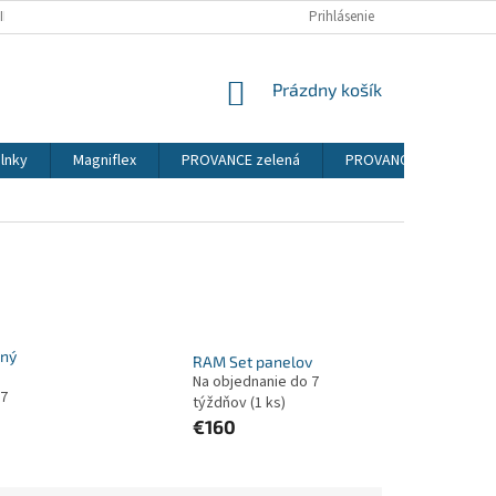
IENKY
PODMIENKY OCHRANY OSOBNÝCH ÚDAJOV
Prihlásenie
NÁKUPNÝ
Prázdny košík
KOŠÍK
lnky
Magniflex
PROVANCE zelená
PROVANCE sosna ander
ný
RAM Set panelov
Na objednanie do 7
 7
týždňov
(1 ks)
€160