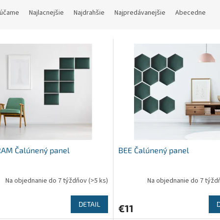
účame
Najlacnejšie
Najdrahšie
Najpredávanejšie
Abecedne
RAM Čalúnený panel
BEE Čalúnený panel
Na objednanie do 7 týždňov
(>5 ks)
Na objednanie do 7 týž
DETAIL
€11