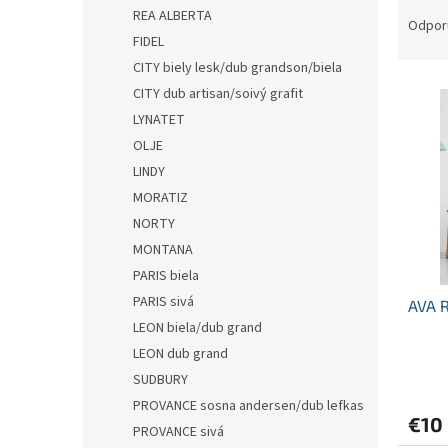
R
REA ALBERTA
a
Odpor
FIDEL
d
e
CITY biely lesk/dub grandson/biela
V
n
CITY dub artisan/soivý grafit
ý
i
LYNATET
p
e
OLJE
i
p
LINDY
s
r
p
MORATIZ
o
r
d
NORTY
o
u
MONTANA
d
k
PARIS biela
u
t
PARIS sivá
AVA 
k
o
LEON biela/dub grand
t
v
o
LEON dub grand
v
SUDBURY
PROVANCE sosna andersen/dub lefkas
€10
PROVANCE sivá