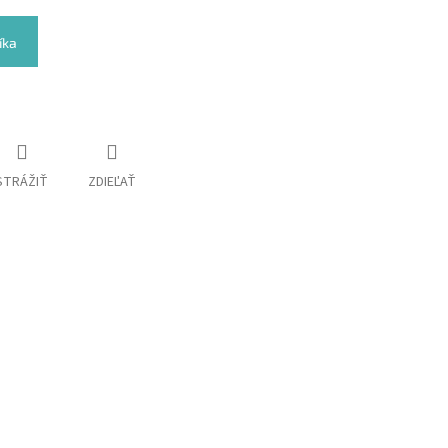
íka
STRÁŽIŤ
ZDIEĽAŤ