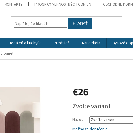
KONTAKTY
PROGRAM VERNOSTNÝCH ODMIEN
OBCHODNÉ PODM
HĽADAŤ
Jedáleň a kuchyňa
Predsieň
Kancelária
Bytové dop
ný panel
€26
Jednotková
Zvoľte variant
cena:
Názov
Možnosti doručenia