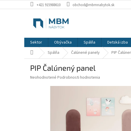
Prejsť
+421 915988610
obchod@mbmnabytok.sk
na
obsah
Sektor
Obývačka
Spálňa
Detská izba
Domov
Spálňa
Čalúnené panely
PIP Čalúne
PIP Čalúnený panel
Priemerné
Neohodnotené
Podrobnosti hodnotenia
hodnotenie
produktu
je
0,0
z
5
hviezdičiek.