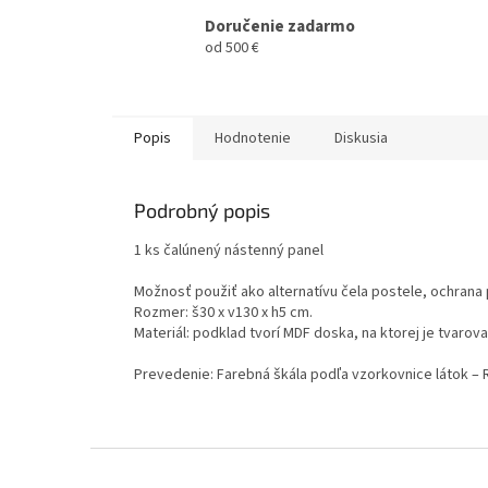
Doručenie zadarmo
od 500 €
Popis
Hodnotenie
Diskusia
Podrobný popis
1 ks čalúnený nástenný panel
Možnosť použiť ako alternatívu čela postele, ochrana
Rozmer: š30 x v130 x h5 cm.
Materiál: podklad tvorí MDF doska, na ktorej je tvarova
Prevedenie: Farebná škála podľa vzorkovnice látok – 
Z
á