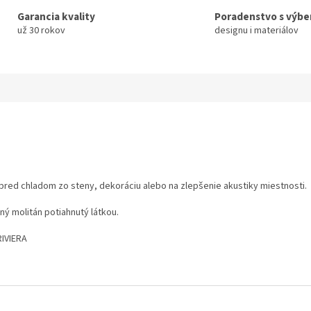
Garancia kvality
Poradenstvo s výb
už 30 rokov
designu i materiálov
 pred chladom zo steny, dekoráciu alebo na zlepšenie akustiky miestnosti.
ný molitán potiahnutý látkou.
RIVIERA