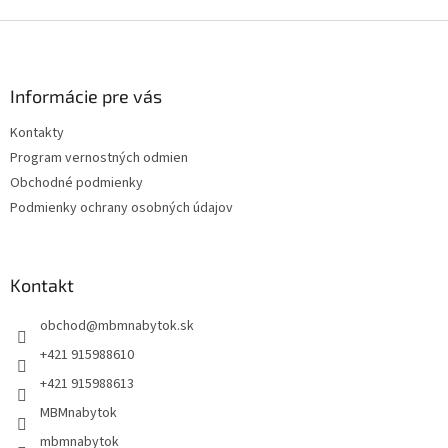
Z
á
p
ä
Informácie pre vás
t
Kontakty
i
Program vernostných odmien
e
Obchodné podmienky
Podmienky ochrany osobných údajov
Kontakt
obchod
@
mbmnabytok.sk
+421 915988610
+421 915988613
MBMnabytok
mbmnabytok