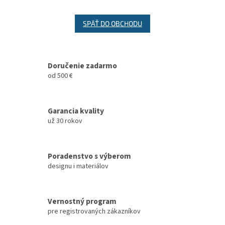
SPÄŤ DO OBCHODU
Doručenie zadarmo
od 500 €
Garancia kvality
už 30 rokov
Poradenstvo s výberom
designu i materiálov
Vernostný program
pre registrovaných zákazníkov