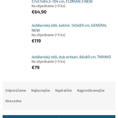
57x57x84,5-104 cm, FLORIAN 3 NEW
Na objednanie
(>5 ks)
€64,90
Jedálenský stôl, kašmír, 140x80 cm, GENERAL
NEW
Na objednanie
(>5 ks)
€119
Jedálenský stôl, dub artisan, 86x60 cm, TARINIO
Na objednanie
(>5 ks)
€79
R
a
Odporúčame
Najlacnejšie
Najdrahšie
Najpredávanejšie
d
e
Abecedne
n
i