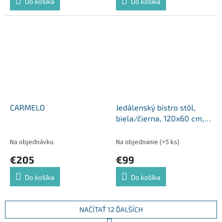
Do košíka
Do košíka
CARMELO
Jedálenský bistro stôl,
biela/čierna, 120x60 cm,
RINALDO TYP 2
Na objednávku
Na objednanie
(>5 ks)
€205
€99
Do košíka
Do košíka
NAČÍTAŤ 12 ĎALŠÍCH