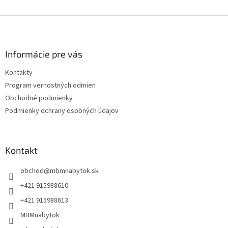
Z
á
p
ä
Informácie pre vás
t
Kontakty
i
Program vernostných odmien
e
Obchodné podmienky
Podmienky ochrany osobných údajov
Kontakt
obchod
@
mbmnabytok.sk
+421 915988610
+421 915988613
MBMnabytok