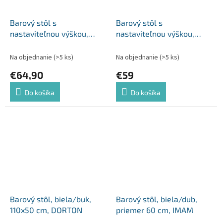
Barový stôl s
Barový stôl s
nastaviteľnou výškou,
nastaviteľnou výškou,
čierna, 57x84-110 cm,
čierna, priemer 60 cm,
FLORIAN
BRANY 2 NEW
Na objednanie
(>5 ks)
Na objednanie
(>5 ks)
€64,90
€59
Do košíka
Do košíka
Barový stôl, biela/buk,
Barový stôl, biela/dub,
110x50 cm, DORTON
priemer 60 cm, IMAM