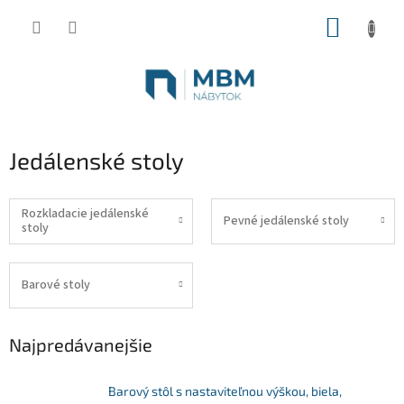
Prejsť
NÁKUP
na
obsah
KOŠÍK
Jedálenské stoly
Rozkladacie jedálenské
Pevné jedálenské stoly
stoly
Barové stoly
Najpredávanejšie
Barový stôl s nastaviteľnou výškou, biela,