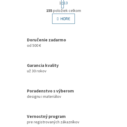
S
1
13
t
O
r
155
položiek celkom
v
á
l
HORE
n
á
k
d
o
v
a
a
Doručenie zadarmo
c
n
i
od 500 €
i
e
e
p
r
Garancia kvality
v
už 30 rokov
k
y
v
ý
Poradenstvo s výberom
p
designu i materiálov
i
s
u
Vernostný program
pre registrovaných zákazníkov