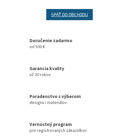
SPÄŤ DO OBCHODU
Doručenie zadarmo
od 500 €
Garancia kvality
už 30 rokov
Poradenstvo s výberom
designu i materiálov
Vernostný program
pre registrovaných zákazníkov