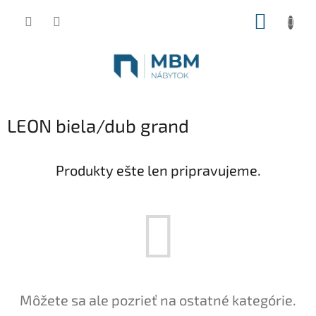
Prejsť
NÁKUP
na
obsah
KOŠÍK
LEON biela/dub grand
Produkty ešte len pripravujeme.
Môžete sa ale pozrieť na ostatné kategórie.