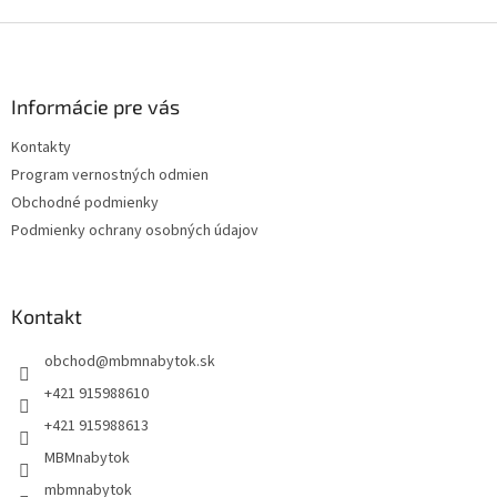
Z
á
p
ä
Informácie pre vás
t
Kontakty
i
Program vernostných odmien
e
Obchodné podmienky
Podmienky ochrany osobných údajov
Kontakt
obchod
@
mbmnabytok.sk
+421 915988610
+421 915988613
MBMnabytok
mbmnabytok