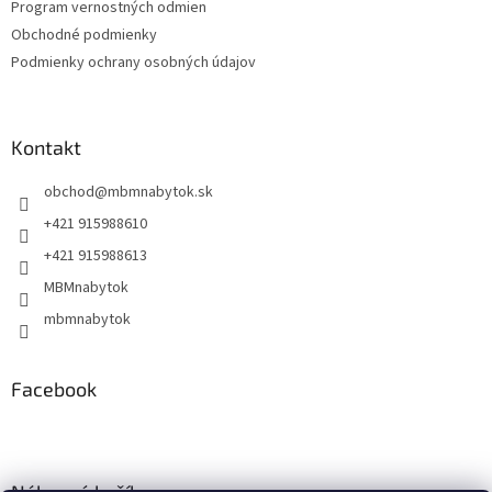
Program vernostných odmien
e
Obchodné podmienky
Podmienky ochrany osobných údajov
Kontakt
obchod
@
mbmnabytok.sk
+421 915988610
+421 915988613
MBMnabytok
mbmnabytok
Facebook