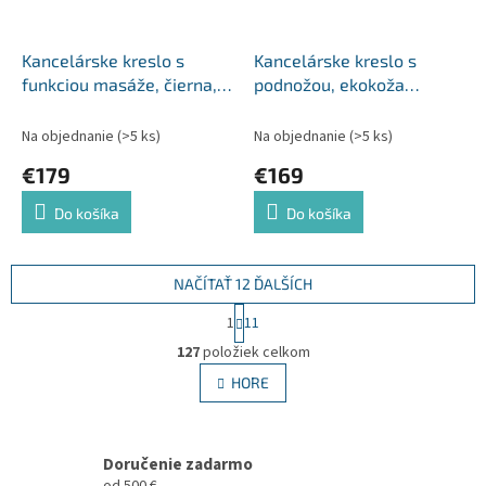
Kancelárske kreslo s
Kancelárske kreslo s
funkciou masáže, čierna,
podnožou, ekokoža
TYLER NEW
bordová, DRAKE
Na objednanie
(>5 ks)
Na objednanie
(>5 ks)
€179
€169
Do košíka
Do košíka
NAČÍTAŤ 12 ĎALŠÍCH
S
1
11
t
O
r
127
položiek celkom
v
á
l
HORE
n
á
k
d
o
v
a
a
Doručenie zadarmo
c
n
od 500 €