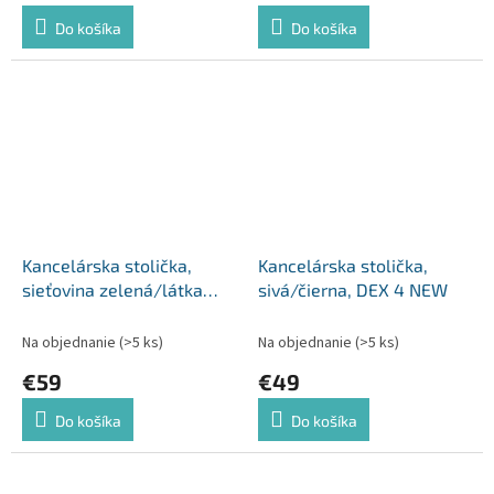
Do košíka
Do košíka
Kancelárska stolička,
Kancelárska stolička,
sieťovina zelená/látka
sivá/čierna, DEX 4 NEW
čierna, APOLO
Na objednanie
(>5 ks)
Na objednanie
(>5 ks)
€59
€49
Do košíka
Do košíka