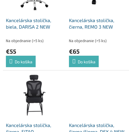
p
o
r
v
o
d
Kancelárska stolička,
Kancelárska stolička,
u
biela, DARISA 2 NEW
čierna, REMO 3 NEW
k
t
Na objednanie
(>5 ks)
Na objednanie
(>5 ks)
o
€55
€65
v
Do košíka
Do košíka
Kancelárska stolička,
Kancelárska stolička,
čierna, SITAO
čierna/čierna, DEX 4 NEW