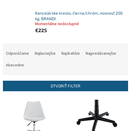
Kancelárske kreslo, čierna/chróm, nosnosť 200
kg, BRANDI
Momentálne nedostupné
€225
R
a
Odporúčame
Najlacnejšie
Najdrahšie
Najpredávanejšie
d
e
Abecedne
n
i
e
OTVORIŤ FILTER
p
r
V
o
ý
d
p
u
i
k
s
t