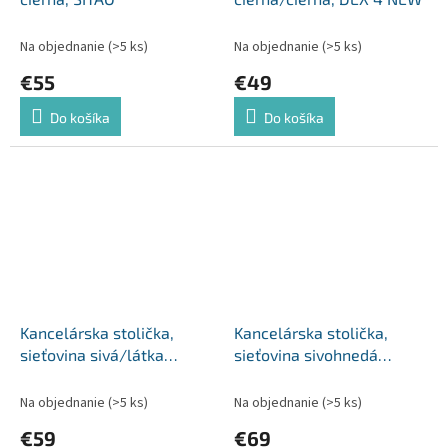
Na objednanie
(>5 ks)
Na objednanie
(>5 ks)
€55
€49
Do košíka
Do košíka
Kancelárska stolička,
Kancelárska stolička,
sieťovina sivá/látka
sieťovina sivohnedá
čierna/plast biely, APOLO
TAUPE/látka čierna,
2 NEW
APOLO 2 NEW
Na objednanie
(>5 ks)
Na objednanie
(>5 ks)
€59
€69