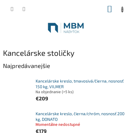
Prejsť
NÁKUP
na
obsah
KOŠÍK
Kancelárske stoličky
Najpredávanejšie
Kancelárske kreslo, tmavosivá/čierna, nosnosť
150 kg, VILMER
Na objednanie
(>5 ks)
€209
Kancelárske kreslo, čierna/chróm, nosnosť 200
kg, DONATO
Momentálne nedostupné
€179