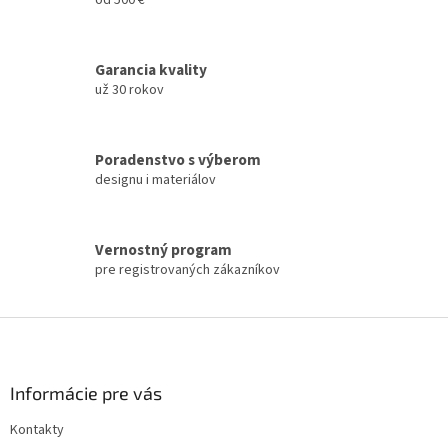
i
i
e
e
p
r
Garancia kvality
v
už 30 rokov
k
y
v
ý
Poradenstvo s výberom
p
designu i materiálov
i
s
u
Vernostný program
pre registrovaných zákazníkov
Z
á
p
ä
Informácie pre vás
t
Kontakty
i