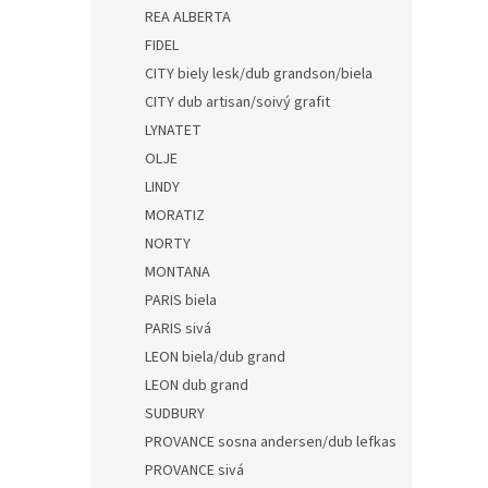
REA ALBERTA
FIDEL
CITY biely lesk/dub grandson/biela
CITY dub artisan/soivý grafit
LYNATET
OLJE
LINDY
MORATIZ
NORTY
MONTANA
PARIS biela
PARIS sivá
LEON biela/dub grand
LEON dub grand
SUDBURY
PROVANCE sosna andersen/dub lefkas
PROVANCE sivá