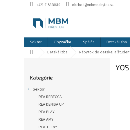
Prejsť
+421 915988610
obchod@mbmnabytok.sk
na
obsah
Sektor
Obývačka
Spálňa
Detská izba
Domov
Detská izba
Nábytok do detskej a študent
B
YOS
o
Preskočiť
č
Kategórie
kategórie
n
ý
Sektor
p
REA REBECCA
a
REA DENISA UP
n
e
REA PLAY
l
REA AMY
REA TEENY