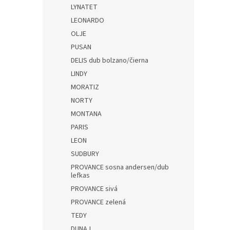
LYNATET
LEONARDO
OLJE
PUSAN
DELIS dub bolzano/čierna
LINDY
MORATIZ
NORTY
MONTANA
PARIS
LEON
SUDBURY
PROVANCE sosna andersen/dub
lefkas
PROVANCE sivá
PROVANCE zelená
TEDY
DUNAJ