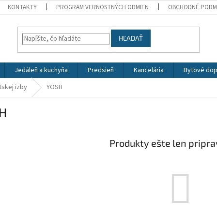
KONTAKTY
PROGRAM VERNOSTNÝCH ODMIEN
OBCHODNÉ PODM
HĽADAŤ
Jedáleň a kuchyňa
Predsieň
Kancelária
Bytové dop
skej izby
YOSH
H
Produkty ešte len pripr