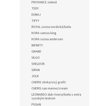
PROVANCE zelená
TEDY
DUNAJ
TIFFY
ROYAL sosna nordická/biela
KORA samoa king
KORA sosna andersen
INFINITY
GRAND
VILGO
SHELDON
SIRAN
JOLK
CHERIS slivka/sivý grafit
CHERIS san marino/cream
LEONARDO dub riviera/biela s extra
vysokým leskom
PUSAN