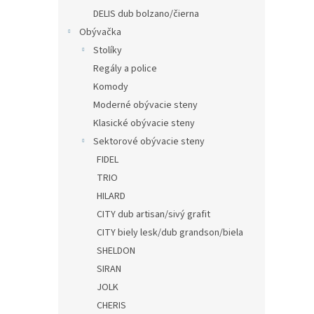
DELIS dub bolzano/čierna
Obývačka
Stolíky
Regály a police
Komody
Moderné obývacie steny
Klasické obývacie steny
Sektorové obývacie steny
FIDEL
TRIO
HILARD
CITY dub artisan/sivý grafit
CITY biely lesk/dub grandson/biela
SHELDON
SIRAN
JOLK
CHERIS