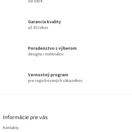
i
od 500 €
i
e
e
p
r
Garancia kvality
v
už 30 rokov
k
y
v
ý
Poradenstvo s výberom
p
designu i materiálov
i
s
u
Vernostný program
pre registrovaných zákazníkov
Z
á
p
ä
Informácie pre vás
t
Kontakty
i