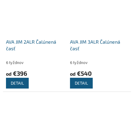
AVA JIM 2ALR Čalúnená
AVA JIM 3ALR Čalúnená
časť
časť
6 tyždnov
6 tyždnov
€396
€540
od
od
DETAIL
DETAIL