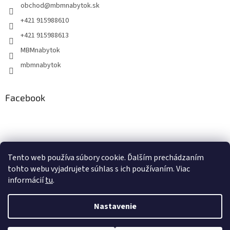
obchod
@
mbmnabytok.sk
+421 915988610
+421 915988613
MBMnabytok
mbmnabytok
Facebook
Nákupný košík
Tento web používa súbory cookie. Ďalším prechádzaním
tohto webu vyjadrujete súhlas s ich používaním. Viac
0
KS /
€0
informácií
tu
.
Nastavenie
Vytvoril Shoptet
&