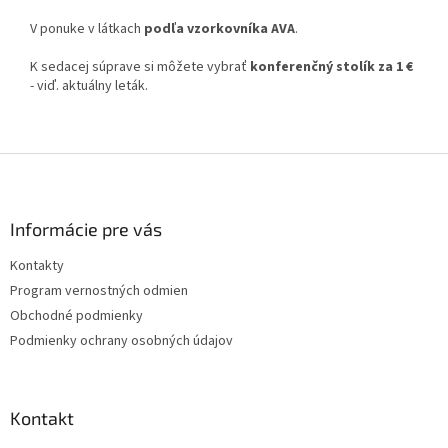
V ponuke v látkach
podľa vzorkovníka AVA
.
K sedacej súprave si môžete vybrať
konferenčný stolík za 1 €
- viď. aktuálny leták.
Z
á
p
ä
Informácie pre vás
t
Kontakty
i
Program vernostných odmien
e
Obchodné podmienky
Podmienky ochrany osobných údajov
Kontakt