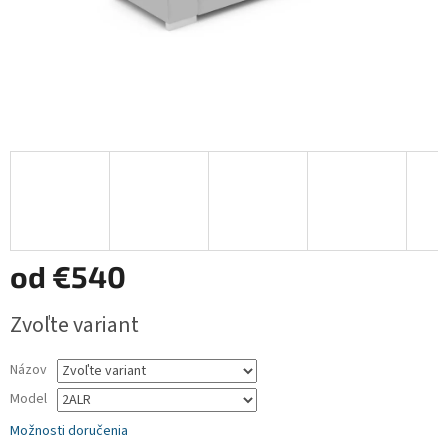
od
€540
Jednotková
Zvoľte variant
cena:
Názov
Model
Možnosti doručenia