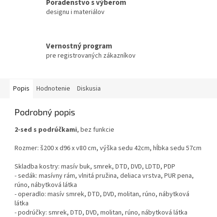
Poradenstvo s výberom
designu i materiálov
Vernostný program
pre registrovaných zákazníkov
Popis
Hodnotenie
Diskusia
Podrobný popis
2-sed s podrúčkami
, bez funkcie
Rozmer: š200 x d96 x v80 cm, výška sedu 42cm, hĺbka sedu 57cm
Skladba kostry: masív buk, smrek, DTD, DVD, LDTD, PDP
- sedák: masívny rám, vlnitá pružina, deliaca vrstva, PUR pena,
rúno, nábytková látka
- operadlo: masív smrek, DTD, DVD, molitan, rúno, nábytková
látka
- podrúčky: smrek, DTD, DVD, molitan, rúno, nábytková látka