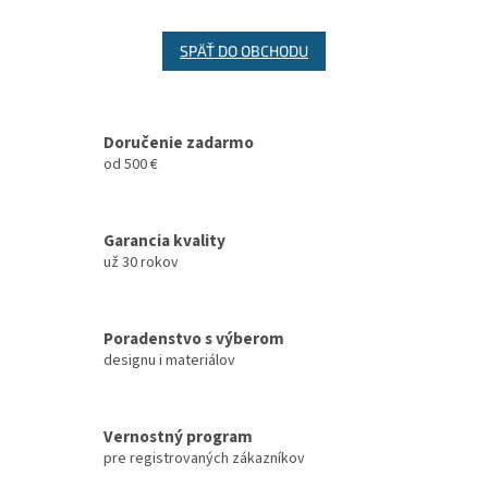
SPÄŤ DO OBCHODU
Doručenie zadarmo
od 500 €
Garancia kvality
už 30 rokov
Poradenstvo s výberom
designu i materiálov
Vernostný program
pre registrovaných zákazníkov