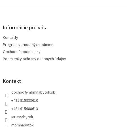
Z
á
p
ä
Informácie pre vás
t
Kontakty
i
Program vernostných odmien
e
Obchodné podmienky
Podmienky ochrany osobných údajov
Kontakt
obchod
@
mbmnabytok.sk
+421 915988610
+421 915988613
MBMnabytok
mbmnabytok