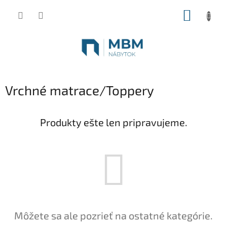
Prejsť
NÁKUP
na
obsah
KOŠÍK
Vrchné matrace/Toppery
Produkty ešte len pripravujeme.
Môžete sa ale pozrieť na ostatné kategórie.