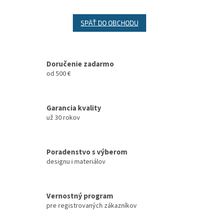
SPÄŤ DO OBCHODU
Doručenie zadarmo
od 500 €
Garancia kvality
už 30 rokov
Poradenstvo s výberom
designu i materiálov
Vernostný program
pre registrovaných zákazníkov