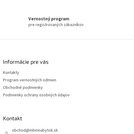
i
s
u
Vernostný program
pre registrovaných zákazníkov
Z
á
p
ä
Informácie pre vás
t
Kontakty
i
Program vernostných odmien
e
Obchodné podmienky
Podmienky ochrany osobných údajov
Kontakt
obchod
@
mbmnabytok.sk