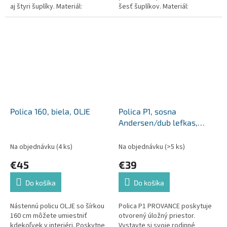
aj štyri šuplíky. Materiál:
šesť šuplíkov. Materiál:
laminovaná DTD/sklo Farba:
laminovaná DTD Farba: sosna
sosna andersen/dub lefkas...
andersen/dub lefkas Rozmery...
Polica 160, biela, OLJE
Polica P1, sosna
Andersen/dub lefkas,
PROVANCE
Na objednávku
(4 ks)
Na objednávku
(>5 ks)
€45
€39
Do košíka
Do košíka
Nástennú policu OLJE so šírkou
Polica P1 PROVANCE poskytuje
160 cm môžete umiestniť
otvorený úložný priestor.
kdekoľvek v interiéri. Poskytne
Vystavte si svoje rodinné