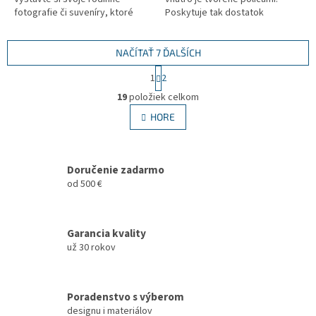
fotografie či suveníry, ktoré
Poskytuje tak dostatok
chcete mať stále na očiach.
úložného priestoru a bude
Materiál: DTD laminovaná...
vašim obľúbeným pomocníkom.
Materiál:...
NAČÍTAŤ 7 ĎALŠÍCH
S
1
2
t
O
r
19
položiek celkom
v
á
l
HORE
n
á
k
d
o
v
a
a
Doručenie zadarmo
c
n
i
od 500 €
i
e
e
p
r
Garancia kvality
v
už 30 rokov
k
y
v
ý
Poradenstvo s výberom
p
designu i materiálov