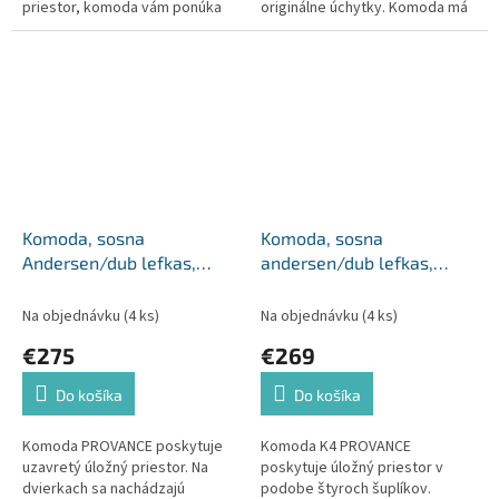
priestor, komoda vám ponúka
originálne úchytky. Komoda má
tri priestranné šuplíky, ktoré
tri šuplíky. Materiál: laminovaná
vám budú k dispozícii. Materiál:
DTD Farba: sosna...
DTD...
Komoda, sosna
Komoda, sosna
Andersen/dub lefkas,
andersen/dub lefkas,
PROVANCE K3D
PROVANCE K4
Na objednávku
(4 ks)
Na objednávku
(4 ks)
€275
€269
Do košíka
Do košíka
Komoda PROVANCE poskytuje
Komoda K4 PROVANCE
uzavretý úložný priestor. Na
poskytuje úložný priestor v
dvierkach sa nachádzajú
podobe štyroch šuplíkov.