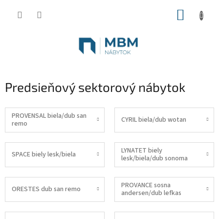
Prejsť
NÁKUP
na
obsah
KOŠÍK
Predsieňový sektorový nábytok
PROVENSAL biela/dub san
CYRIL biela/dub wotan
remo
LYNATET biely
SPACE biely lesk/biela
lesk/biela/dub sonoma
PROVANCE sosna
ORESTES dub san remo
andersen/dub lefkas