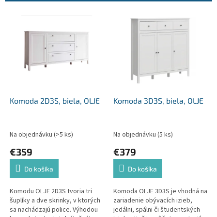
p
r
V
o
ý
d
p
u
i
k
s
t
p
o
r
v
o
d
Komoda 2D3S, biela, OLJE
Komoda 3D3S, biela, OLJE
u
k
t
Na objednávku
(>5 ks)
Na objednávku
(5 ks)
o
€359
€379
v
Do košíka
Do košíka
Komodu OLJE 2D3S tvoria tri
Komoda OLJE 3D3S je vhodná na
šuplíky a dve skrinky, v ktorých
zariadenie obývacích izieb,
sa nachádzajú police. Výhodou
jedálni, spálni či študentských