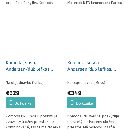
originálne úchytky. Komodu
Materiál: DTD laminovaná Farba:
odporúčame kombinovať s
sosna andersen/dub lefkas
ostatnými štýlovými komodami
Rozmery (ŠxHxV): 88x43x88 cm
zo sektoru...
Hrúbka...
Komoda, sosna
Komoda, sosna
Andersen/dub lefkas,
Andersen/dub lefkas,
PROVANCE K4S
PROVANCE K6S
Na objednávku
(>5 ks)
Na objednávku
(>5 ks)
€329
€349
Do košíka
Do košíka
Komoda PROVANCE poskytuje
Komoda PROVANCE poskytuje
uzavretý úložný priestor. Je
uzavretý a otvorený úložný
kombinovaná, takže má dvierka
priestor. Má policovú časť a