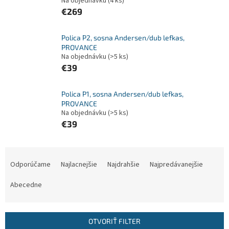
Na objednávku
(4 ks)
€269
Polica P2, sosna Andersen/dub lefkas,
PROVANCE
Na objednávku
(>5 ks)
€39
Polica P1, sosna Andersen/dub lefkas,
PROVANCE
Na objednávku
(>5 ks)
€39
R
a
Odporúčame
Najlacnejšie
Najdrahšie
Najpredávanejšie
d
e
Abecedne
n
i
e
OTVORIŤ FILTER