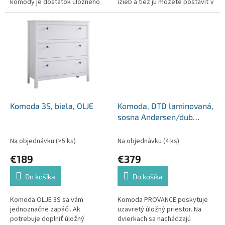
komody je dostatok úložného
izieb a tiež ju môžete postaviť v
priestoru, čo vám bude určite
predsieni, kde svojou
vyhovovať. Materiál:...
jednoduchosťou a bielou
farbou...
Komoda 3S, biela, OLJE
Komoda, DTD laminovaná,
sosna Andersen/dub
lefkas, PROVANCE K3SP
Na objednávku
(>5 ks)
Na objednávku
(4 ks)
€189
€379
Do košíka
Do košíka
Komoda OLJE 3S sa vám
Komoda PROVANCE poskytuje
jednoznačne zapáči. Ak
uzavretý úložný priestor. Na
potrebuje doplniť úložný
dvierkach sa nachádzajú