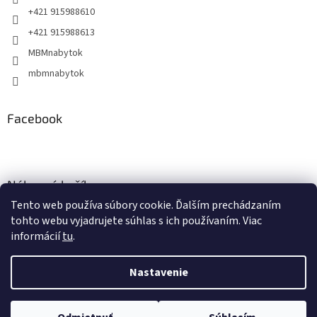
+421 915988610
+421 915988613
MBMnabytok
mbmnabytok
Facebook
Nákupný košík
Tento web používa súbory cookie. Ďalším prechádzaním
0
KS /
€0
tohto webu vyjadrujete súhlas s ich používaním. Viac
informácií
tu
.
Nastavenie
Vytvoril Shoptet
&