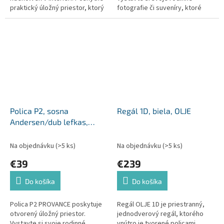
praktický úložný priestor, ktorý
fotografie či suveníry, ktoré
využijete na dekorácie, knihy
chcete mať stále na očiach.
alebo fotografie. Váš...
Materiál: DTD laminovaná
Farba:...
Polica P2, sosna
Regál 1D, biela, OLJE
Andersen/dub lefkas,
PROVANCE
Na objednávku
(>5 ks)
Na objednávku
(>5 ks)
€39
€239
Do košíka
Do košíka
Polica P2 PROVANCE poskytuje
Regál OLJE 1D je priestranný,
otvorený úložný priestor.
jednodverový regál, ktorého
Vystavte si svoje rodinné
vnútro je tvorené policami.