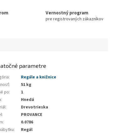
erom
Vernostný program
pre registrovaných zákazníkov
atočné parametre
gória
:
Regále a knižnice
nosť
:
51 kg
né po
:
1
a
:
Hnedá
iál
:
Drevotrieska
l
:
PROVANCE
em
:
0.0786
nábytku
:
Regál