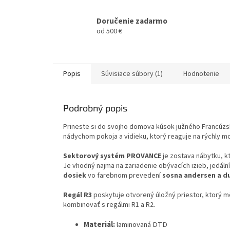
Doručenie zadarmo
od 500 €
Popis
Súvisiace súbory (1)
Hodnotenie
Podrobný popis
Prineste si do svojho domova kúsok južného Francúzs
nádychom pokoja a vidieku, ktorý reaguje na rýchly m
Sektorový systém PROVANCE
je zostava nábytku, k
Je vhodný najmä na zariadenie obývacích izieb, jedální
dosiek
vo farebnom prevedení
sosna andersen a d
Regál R3
poskytuje otvorený úložný priestor, ktorý 
kombinovať s regálmi R1 a R2.
Materiál:
laminovaná DTD