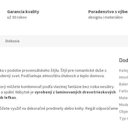
Garancia kvality
Poradenstvo s výb
už 30 rokov
designu i materiálov
Diskusia
Dod
ka v podobe provensálskeho štýlu. Štýl pre romantické duše s
Kate
oderný svet. Podčiarkuje atmosféru útulnosti a teplo domova.
Hmot
Bale
torý môžete kombinovať podľa vlastnej fantázie bez rizika nesúhry.
Farb
 a spální. Nábytok je
vyrobený z laminovaných drevotrieskových
ub lefkas
.
Mater
Mode
môžete využiť na dekoračné predmety alebo knihy. Regál odporúčame
Obj
Typ 