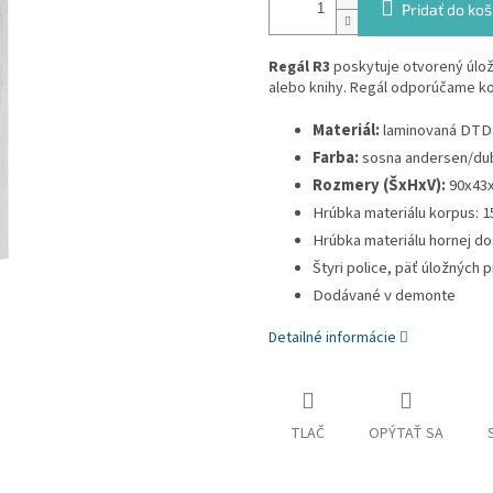
Pridať do koš
Regál R3
poskytuje otvorený úlož
alebo knihy. Regál odporúčame ko
Materiál:
laminovaná DTD
Farba:
sosna andersen/dub
Rozmery (ŠxHxV):
90x43
Hrúbka materiálu korpus: 
Hrúbka materiálu hornej d
Štyri police, päť úložných 
Dodávané v demonte
Detailné informácie
TLAČ
OPÝTAŤ SA