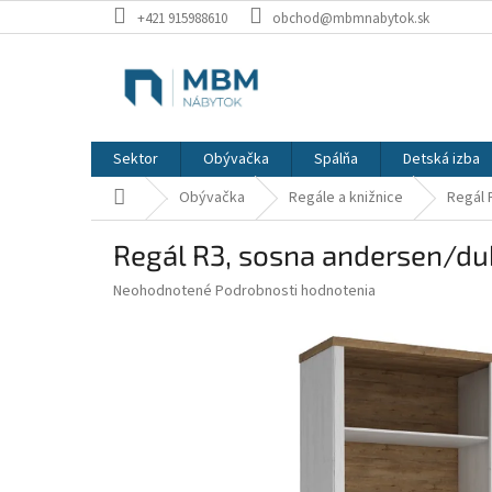
Prejsť
+421 915988610
obchod@mbmnabytok.sk
na
obsah
Sektor
Obývačka
Spálňa
Detská izba
Domov
Obývačka
Regále a knižnice
Regál 
Regál R3, sosna andersen/du
Priemerné
Neohodnotené
Podrobnosti hodnotenia
hodnotenie
produktu
je
0,0
z
5
hviezdičiek.