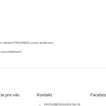
e v sektore PROVANCE sosna andersen.
ch prevedeniach.
ie pre vás
Kontakt
Facebo
obchod
@
mbmnabytok.sk