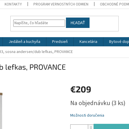
KONTAKTY
PROGRAM VERNOSTNÝCH ODMIEN
OBCHODNÉ PODM
HĽADAŤ
Jedáleň a kuchyňa
Predsieň
Kancelária
Bytové dop
R3, sosna andersen/dub lefkas, PROVANCE
b lefkas, PROVANCE
€209
Jednotková
Na objednávku
(3 ks)
cena:
Možnosti doručenia