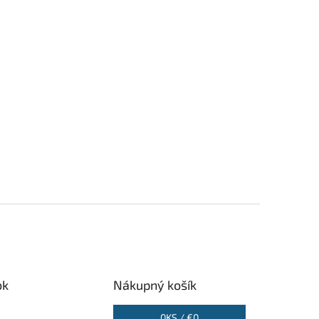
ok
Nákupný košík
0
KS /
€0