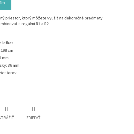
íka
ný priestor, ktorý môžete využiť na dekoračné predmety
mbinovať s regálmi R1 a R2.
 lefkas
x198 cm
15 mm
osky: 36 mm
priestorov
STRÁŽIŤ
ZDIEĽAŤ