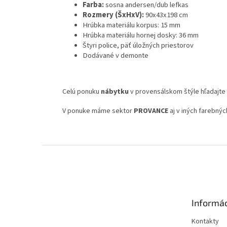
Farba:
sosna andersen/dub lefkas
Rozmery (ŠxHxV):
90x43x198 cm
Hrúbka materiálu korpus: 15 mm
Hrúbka materiálu hornej dosky: 36 mm
Štyri police, päť úložných priestorov
Dodávané v demonte
Celú ponuku
nábytku
v provensálskom štýle hľadajt
V ponuke máme sektor
PROVANCE
aj v iných farebný
Z
á
p
ä
t
Informác
i
e
Kontakty