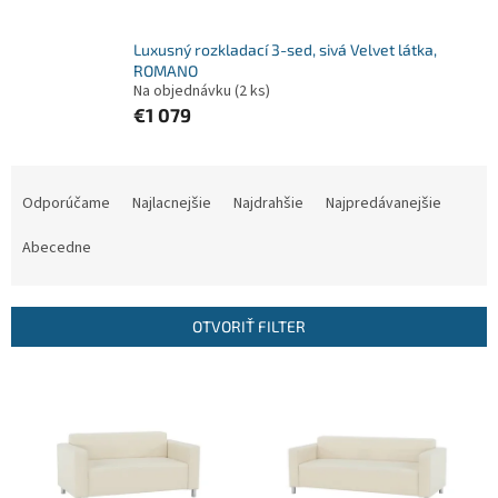
Luxusný rozkladací 3-sed, sivá Velvet látka,
ROMANO
Na objednávku
(2 ks)
€1 079
R
a
Odporúčame
Najlacnejšie
Najdrahšie
Najpredávanejšie
d
e
Abecedne
n
i
e
OTVORIŤ FILTER
p
r
V
o
ý
d
p
u
i
k
s
t