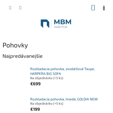
Prejsť
NÁKUP
na
obsah
KOŠÍK
Pohovky
Najpredávanejšie
Rozkladacia pohovka, sivobéžová Taupe,
HARPERA BIG SOFA
Na objednávku
(>5 ks)
€699
Rozkladacia pohovka, hnedá, GOLDIA NEW
Na objednávku
(>5 ks)
€199