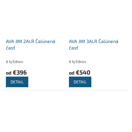
AVA JIM 2ALR Čalúnená
AVA JIM 3ALR Čalúnená
časť
časť
6 tyždnov
6 tyždnov
€396
€540
od
od
DETAIL
DETAIL