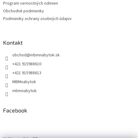
Program vernostných odmien
e
Obchodné podmienky
Podmienky ochrany osobných údajov
Kontakt
obchod
@
mbmnabytok.sk
+421 915988610
+421 915988613
MBMnabytok
mbmnabytok
Facebook