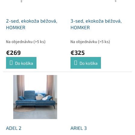
p
o
r
v
o
d
2-sed, ekokoža béžová,
3-sed, ekokoža béžová,
u
HOMKER
HOMKER
k
t
Na objednávku
(>5 ks)
Na objednávku
(>5 ks)
o
€269
€325
v
Do košíka
Do košíka
ADEL 2
ARIEL 3