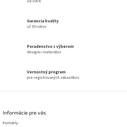
i
od 500 €
i
e
e
p
r
Garancia kvality
v
už 30 rokov
k
y
v
ý
Poradenstvo s výberom
p
designu i materiálov
i
s
u
Vernostný program
pre registrovaných zákazníkov
Z
á
p
ä
Informácie pre vás
t
Kontakty
i