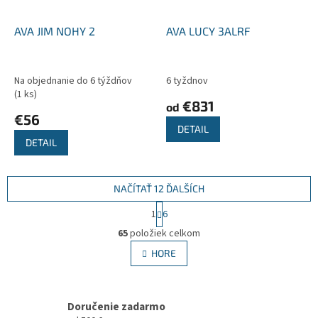
AVA JIM NOHY 2
AVA LUCY 3ALRF
Na objednanie do 6 týždňov
6 tyždnov
(1 ks)
€831
od
€56
DETAIL
DETAIL
NAČÍTAŤ 12 ĎALŠÍCH
S
1
6
t
O
r
65
položiek celkom
v
á
l
HORE
n
á
k
d
o
v
a
a
Doručenie zadarmo
c
n