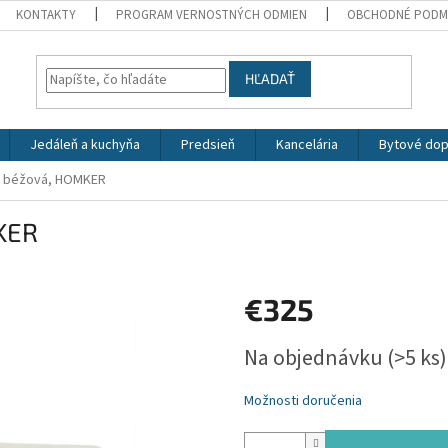
KONTAKTY
PROGRAM VERNOSTNÝCH ODMIEN
OBCHODNÉ PODM
HĽADAŤ
Jedáleň a kuchyňa
Predsieň
Kancelária
Bytové dop
a béžová, HOMKER
KER
€325
Jednotková
Na objednávku
(>5 ks)
cena:
Možnosti doručenia