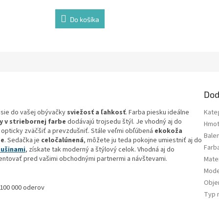
Do košíka
Dod
sie do vašej obývačky
sviežosť a ľahkosť
. Farba piesku ideálne
Kate
y v striebornej farbe
dodávajú trojsedu štýl. Je vhodný aj do
Hmot
opticky zväčšiť a prevzdušniť. Stále veľmi obľúbená
ekokoža
Bale
be
. Sedačka je
celočalúnená
, môžete ju teda pokojne umiestniť aj do
Farb
žušinami
, získate tak moderný a štýlový celok. Vhodná aj do
zentovať pred vašimi obchodnými partnermi a návštevami.
Mater
Mode
Obj
 100 000 oderov
Typ 