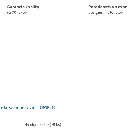
Garancia kvality
Poradenstvo s výb
už 30 rokov
designu i materiálov
, ekokoža béžová, HOMKER
Na objednanie
(>5 ks)