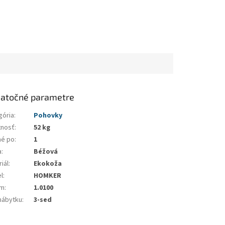
atočné parametre
gória
:
Pohovky
nosť
:
52 kg
né po
:
1
a
:
Béžová
iál
:
Ekokoža
l
:
HOMKER
em
:
1.0100
nábytku
:
3-sed