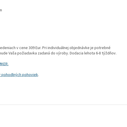
m
eniach v cene 309 Eur. Pri individuálnej objednávke je potrebné
 bude Vaša požiadavka zadaná do výroby. Dodacia lehota 6-8 týždňov.
MKER.
ky pohodlných pohoviek
.