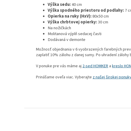
Výška sedu:
40 cm
Výška spodného priestoru od podlahy:
7 c
Opierka na ruky (HxV):
80x50 cm
Výška chrbtovej opierky:
30 cm
Na nožičkách
Molitanová výplň sedacej časti
Dodávaná v demonte
Možnosť objednania v 6 vyobrazených farebných preved
zaplatiť 10% zálohu z danej sumy. Po uhradení zálohy
V ponuke pre vás máme aj
2-sed HOMKER
a
kreslo HO
Prinášame oveľa viac. Vyberajte
z našej širokej ponu
Z
á
p
ä