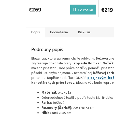
€269
€219
Do košíka
Popis
Hodnotenie
Diskusia
Podrobný popis
Elegancia, ktorá spríjemní chvíle oddychu.
Béžová
vne
zvýrazňuje dokonalé tvary
trojsedu Homker
.
Nožičk
malého priestoru, kde práve nožičky pomôžu priestor 
pôsobí luxusným dojmom. V nestarnúcej
béžovej far
priestoru. Doplňte sedačku HOMKER
dizajnovými ko
kancelárskych priestorov
, ideálne vás bude repre
Materiál:
ekokoža
Oderuodolnosť textílie podľa testu Martindale:
Farba:
béžová
Rozmery (ŠxHxV):
205x78x63 cm
Hĺbka sedu:
55 cm