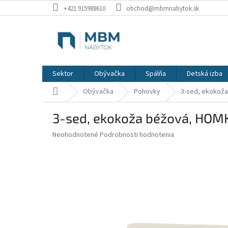
Prejsť
+421 915988610
obchod@mbmnabytok.sk
na
obsah
Sektor
Obývačka
Spálňa
Detská izba
Domov
Obývačka
Pohovky
3-sed, ekokož
3-sed, ekokoža béžová, HOM
Priemerné
Neohodnotené
Podrobnosti hodnotenia
hodnotenie
produktu
je
0,0
z
5
hviezdičiek.