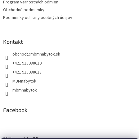
Program vernostných odmien
e
Obchodné podmienky
Podmienky ochrany osobných údajov
Kontakt
obchod
@
mbmnabytok.sk
+421 915988610
+421 915988613
MBMnabytok
mbmnabytok
Facebook