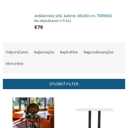
Jedálenský stôl, kašmír, 86x60 cm, TARINIO
Na objednanie
(>5 ks)
€79
R
a
Odporúčame
Najlacnejšie
Najdrahšie
Najpredávanejšie
d
e
Abecedne
n
i
e
OTVORIŤ FILTER
p
r
V
o
ý
d
p
u
i
k
s
t