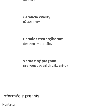
i
i
e
e
p
r
Garancia kvality
v
už 30 rokov
k
y
v
ý
Poradenstvo s výberom
p
designu i materiálov
i
s
u
Vernostný program
pre registrovaných zákazníkov
Z
á
p
ä
Informácie pre vás
t
Kontakty
i