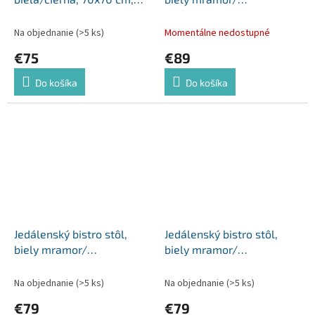
RINALDO TYP 1
čierna/zlatá, 120x70 cm,
DARIAN
Na objednanie
(>5 ks)
Momentálne nedostupné
€75
€89
Do košíka
Do košíka
Jedálenský bistro stôl,
Jedálenský bistro stôl,
biely mramor/
biely mramor/
čierna/zlatá, 70x70 cm,
čierna/zlatá, priemer 80
PRESTON
cm, OREN
Na objednanie
(>5 ks)
Na objednanie
(>5 ks)
€79
€79