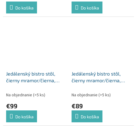
Do košíka
Do košíka
Jedálenský bistro stôl,
Jedálenský bistro stôl,
čierny mramor/čierna,
čierny mramor/čierna,
120x60 cm, RINALDO TYP
70x70 cm, RINALDO TYP 1
2
Na objednanie
(>5 ks)
Na objednanie
(>5 ks)
€99
€89
Do košíka
Do košíka