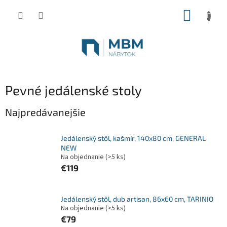
Prejsť
NÁKUP
na
obsah
KOŠÍK
Pevné jedálenské stoly
Najpredávanejšie
Jedálenský stôl, kašmír, 140x80 cm, GENERAL
NEW
Na objednanie
(>5 ks)
€119
Jedálenský stôl, dub artisan, 86x60 cm, TARINIO
Na objednanie
(>5 ks)
€79