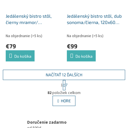
Jedálenský bistro stôl,
Jedálenský bistro stôl, dub
čierny mramor/
sonoma/čierna, 120x60
čierna/zlatá, priemer 80
cm, RINALDO TYP 2
cm, OREN
Na objednanie
(>5 ks)
Na objednanie
(>5 ks)
€79
€99
Do košíka
Do košíka
NAČÍTAŤ 12 ĎALŠÍCH
S
1
7
t
O
r
82
položiek celkom
v
á
l
HORE
n
á
k
d
o
v
a
a
Doručenie zadarmo
c
n
od 500 €