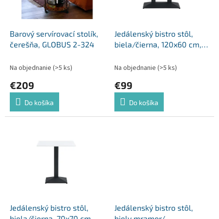
p
o
r
v
o
d
Barový servírovací stolík,
Jedálenský bistro stôl,
u
čerešňa, GLOBUS 2-324
biela/čierna, 120x60 cm,
k
RINALDO TYP 2
t
Na objednanie
(>5 ks)
Na objednanie
(>5 ks)
o
€209
€99
v
Do košíka
Do košíka
Jedálenský bistro stôl,
Jedálenský bistro stôl,
biela/čierna, 70x70 cm,
biely mramor/