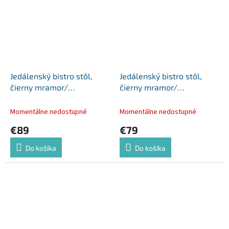
Jedálenský bistro stôl,
Jedálenský bistro stôl,
čierny mramor/
čierny mramor/
čierna/zlatá, 120x70 cm,
čierna/zlatá, 70x70 cm,
DARIAN
PRESTON
Momentálne nedostupné
Momentálne nedostupné
€89
€79
Do košíka
Do košíka