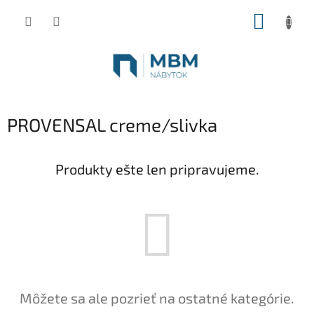
Prejsť
NÁKUP
na
obsah
KOŠÍK
PROVENSAL creme/slivka
Produkty ešte len pripravujeme.
Môžete sa ale pozrieť na ostatné kategórie.