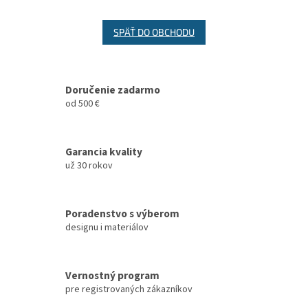
SPÄŤ DO OBCHODU
Doručenie zadarmo
od 500 €
Garancia kvality
už 30 rokov
Poradenstvo s výberom
designu i materiálov
Vernostný program
pre registrovaných zákazníkov