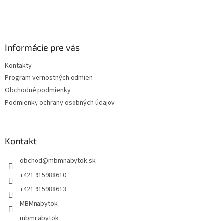
Z
á
p
ä
Informácie pre vás
t
Kontakty
i
Program vernostných odmien
e
Obchodné podmienky
Podmienky ochrany osobných údajov
Kontakt
obchod
@
mbmnabytok.sk
+421 915988610
+421 915988613
MBMnabytok
mbmnabytok