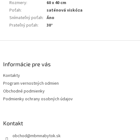
Rozmery
:
60 x 40 cm
Poťah
:
saténová viskóza
Snímateľný poťah
:
Áno
Prateľný poťah
:
30°
Z
á
p
ä
Informácie pre vás
t
Kontakty
i
Program vernostných odmien
e
Obchodné podmienky
Podmienky ochrany osobných údajov
Kontakt
obchod
@
mbmnabytok.sk