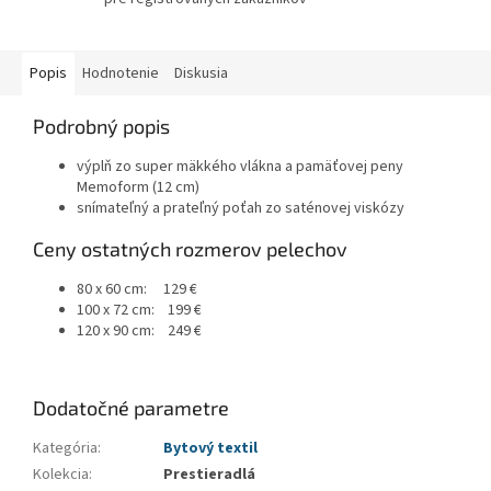
Popis
Hodnotenie
Diskusia
Podrobný popis
výplň zo super mäkkého vlákna a pamäťovej peny
Memoform (12 cm)
snímateľný a prateľný poťah zo saténovej viskózy
Ceny ostatných rozmerov pelechov
80 x 60 cm: 129 €
100 x 72 cm: 199 €
120 x 90 cm: 249 €
Dodatočné parametre
Kategória
:
Bytový textil
Kolekcia
:
Prestieradlá