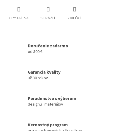
OPÝTAŤ SA
STRÁŽIŤ
ZDIEĽAŤ
Doručenie zadarmo
od 500 €
Garancia kvality
už 30 rokov
Poradenstvo s výberom
designu i materiálov
Vernostný program
pre registrovaných zákazníkov