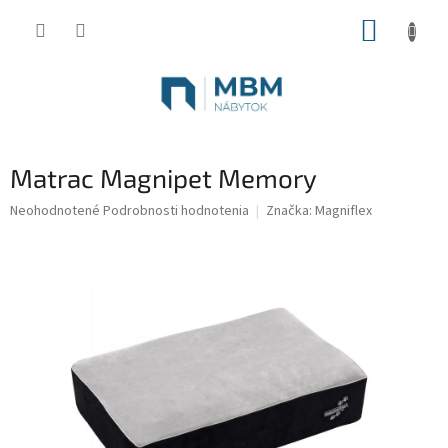
Prejsť
NÁKUP
na
obsah
KOŠÍK
Matrac Magnipet Memory
Priemerné
Neohodnotené
Podrobnosti hodnotenia
Značka:
Magniflex
hodnotenie
produktu
je
0,0
z
5
hviezdičiek.