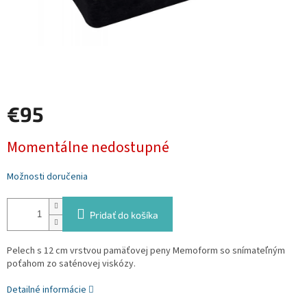
€95
Jednotková
Momentálne nedostupné
cena:
Možnosti doručenia
Pridať do košíka
Pelech s 12 cm vrstvou pamäťovej peny Memoform so snímateľným
poťahom zo saténovej viskózy.
Detailné informácie