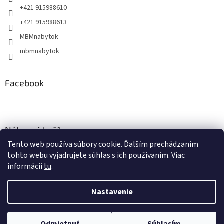
+421 915988610
+421 915988613
MBMnabytok
mbmnabytok
Facebook
Nákupný košík
Tento web používa súbory cookie. Ďalším prechádzaním
0
KS /
€0
tohto webu vyjadrujete súhlas s ich používaním. Viac
informácií
tu
.
Nastavenie
Vytvoril Shoptet
&