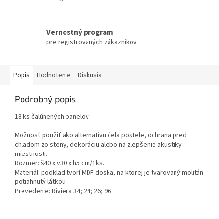
Vernostný program
pre registrovaných zákazníkov
Popis
Hodnotenie
Diskusia
Podrobný popis
18 ks čalúnených panelov
Možnosť použiť ako alternatívu čela postele, ochrana pred
chladom zo steny, dekoráciu alebo na zlepšenie akustiky
miestnosti.
Rozmer: š40 x v30 x h5 cm/1ks.
Materiál: podklad tvorí MDF doska, na ktorej je tvarovaný molitán
potiahnutý látkou.
Prevedenie: Riviera 34; 24; 26; 96