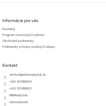
Z
á
p
ä
Informácie pre vás
t
Kontakty
i
Program vernostných odmien
e
Obchodné podmienky
Podmienky ochrany osobných údajov
Kontakt
obchod
@
mbmnabytok.sk
+421 915988610
+421 915988613
MBMnabytok
mbmnabytok