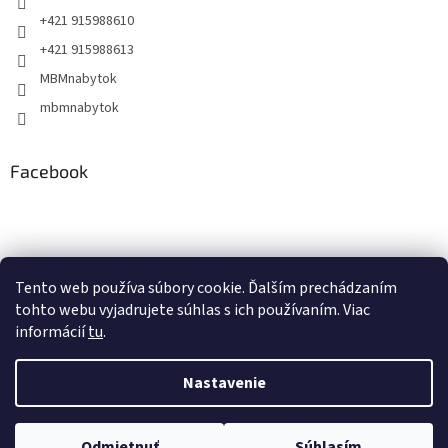
+421 915988610
+421 915988613
MBMnabytok
mbmnabytok
Facebook
Nákupný košík
Tento web používa súbory cookie. Ďalším prechádzaním
tohto webu vyjadrujete súhlas s ich používaním. Viac
0
KS /
€0
informácií
tu
.
Nastavenie
Vytvoril Shoptet
&
Odmietnuť
Súhlasím