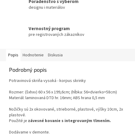
Poradenstvo s výberom
designu i materiálov
Vernostný program
pre registrovaných zákazníkov
Popis
Hodnotenie
Diskusia
Podrobný popis
Potravinová skriňa vysoká - korpus skrinky
Rozmer: (šxhxv) 60 x 56 x 199,6cm; (hĺbka: 56+dvierko=58cm)
Materiál: laminovaná DTD hr. 16mm; ABS hrana 0,5 mm
Nožičky sú 2x okovované, strieborné, plastové, výšky 10cm, 2x
plastové.
Použité je
závesné kovanie s integrovaným tlmením.
Dodávame v demonte.