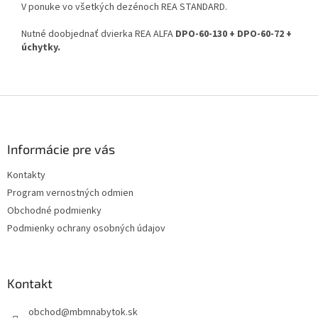
V ponuke vo všetkých dezénoch REA STANDARD.
Nutné doobjednať dvierka REA ALFA
DPO-60-130 + DPO-60-72 +
úchytky.
Z
á
p
ä
Informácie pre vás
t
Kontakty
i
Program vernostných odmien
e
Obchodné podmienky
Podmienky ochrany osobných údajov
Kontakt
obchod
@
mbmnabytok.sk