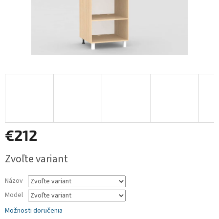
€212
Jednotková
Zvoľte variant
cena:
Názov
Model
Možnosti doručenia