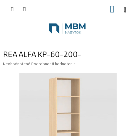
Prejsť
NÁKUP
na
obsah
KOŠÍK
REA ALFA KP-60-200-
Priemerné
Neohodnotené
Podrobnosti hodnotenia
hodnotenie
produktu
je
0,0
z
5
hviezdičiek.