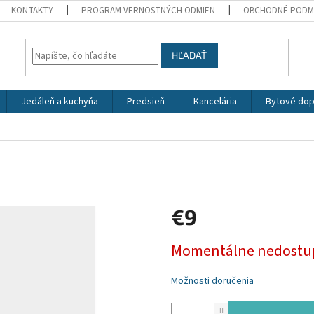
KONTAKTY
PROGRAM VERNOSTNÝCH ODMIEN
OBCHODNÉ PODM
HĽADAŤ
Jedáleň a kuchyňa
Predsieň
Kancelária
Bytové dop
€9
Jednotková
Momentálne nedostu
cena:
Možnosti doručenia