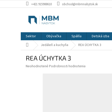
Prejsť
+421 915988610
obchod@mbmnabytok.sk
na
obsah
Sektor
Obývačka
Spálňa
Detská izba
Domov
Jedáleň a kuchyňa
REA ÚCHYTKA 3
REA ÚCHYTKA 3
Priemerné
Neohodnotené
Podrobnosti hodnotenia
hodnotenie
produktu
je
0,0
z
5
hviezdičiek.