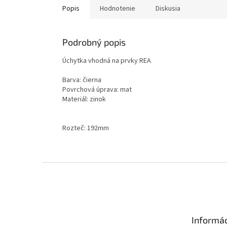
Popis
Hodnotenie
Diskusia
Podrobný popis
Úchytka vhodná na prvky REA
Barva: čierna
Povrchová úprava: mat
Materiál: zinok
Rozteč: 192mm
Z
á
p
ä
t
Informác
i