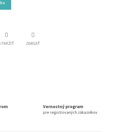
íka
STRÁŽIŤ
ZDIEĽAŤ
erom
Vernostný program
pre registrovaných zákazníkov