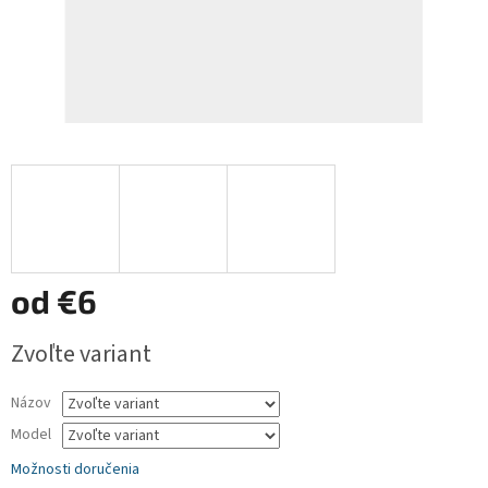
od
€6
Jednotková
Zvoľte variant
cena:
Názov
Model
Možnosti doručenia