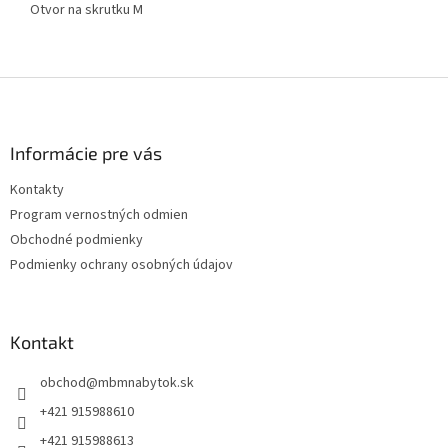
Otvor na skrutku M
Z
á
p
ä
Informácie pre vás
t
Kontakty
i
Program vernostných odmien
e
Obchodné podmienky
Podmienky ochrany osobných údajov
Kontakt
obchod
@
mbmnabytok.sk
+421 915988610
+421 915988613