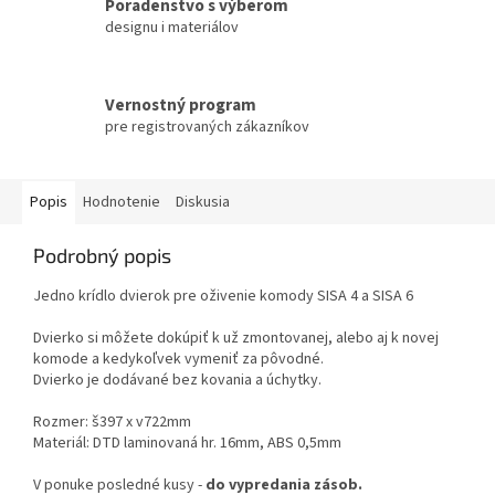
Poradenstvo s výberom
designu i materiálov
Vernostný program
pre registrovaných zákazníkov
Popis
Hodnotenie
Diskusia
Podrobný popis
Jedno krídlo dvierok pre oživenie komody SISA 4 a SISA 6
Dvierko si môžete dokúpiť k už zmontovanej, alebo aj k novej
komode a kedykoľvek vymeniť za pôvodné.
Dvierko je dodávané bez kovania a úchytky.
Rozmer: š397 x v722mm
Materiál: DTD laminovaná hr. 16mm, ABS 0,5mm
V ponuke posledné kusy -
do vypredania zásob.