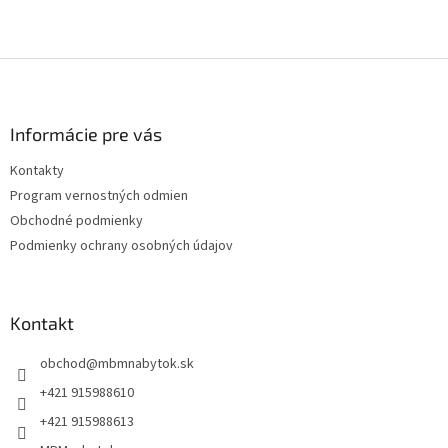
Z
á
p
ä
Informácie pre vás
t
Kontakty
i
Program vernostných odmien
e
Obchodné podmienky
Podmienky ochrany osobných údajov
Kontakt
obchod
@
mbmnabytok.sk
+421 915988610
+421 915988613