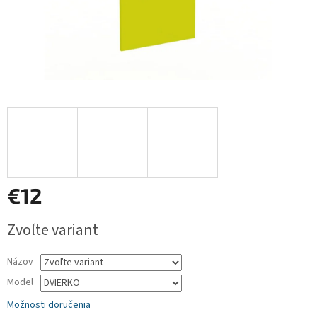
€12
Jednotková
Zvoľte variant
cena:
Názov
Model
Možnosti doručenia