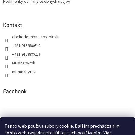
Podmienky ochrany osobných údajov
Kontakt
obchod
@
mbmnabytok.sk
+421 915988610
+421 915988613
MBMnabytok
mbmnabytok
Facebook
Nákupný košík
Tento web používa súbory cookie. Ďalším prechádzaním
tohto webu vyjadrujete súhlas s ich používaním. Viac
0
KS /
€0