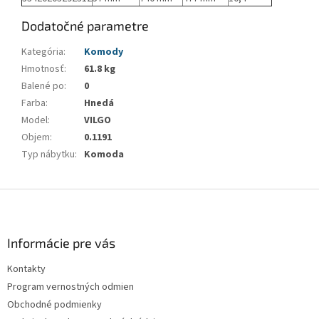
Dodatočné parametre
Kategória
:
Komody
Hmotnosť
:
61.8 kg
Balené po
:
0
Farba
:
Hnedá
Model
:
VILGO
Objem
:
0.1191
Typ nábytku
:
Komoda
Z
á
p
ä
Informácie pre vás
t
Kontakty
i
Program vernostných odmien
e
Obchodné podmienky