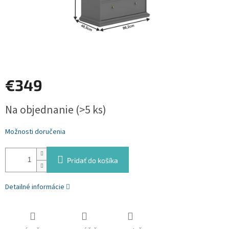
€349
Jednotková
Na objednanie
(>5 ks)
cena:
Možnosti doručenia
Pridať do košíka
Detailné informácie