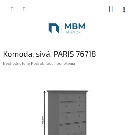
Prejsť
NÁKUP
na
obsah
KOŠÍK
Komoda, sivá, PARIS 76718
Priemerné
Neohodnotené
Podrobnosti hodnotenia
hodnotenie
produktu
je
0,0
z
5
hviezdičiek.