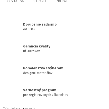
OPÝTAŤ SA
STRÁŽIŤ
ZDIEĽAŤ
Doručenie zadarmo
od 500 €
Garancia kvality
už 30 rokov
Poradenstvo s výberom
designu i materiálov
Vernostný program
pre registrovaných zákazníkov