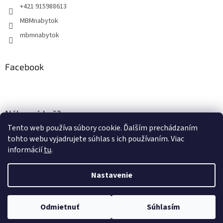
+421 915988613
MBMnabytok
mbmnabytok
Facebook
Nákupný košík
Tento web používa súbory cookie. Ďalším prechádzaním
0
KS /
€0
tohto webu vyjadrujete súhlas s ich používaním. Viac
informácií
tu
.
Nastavenie
Vytvoril Shoptet
&
Odmietnuť
Súhlasím
Copyright 2026
MBMnabytok
. Všetky práva vyhradené.