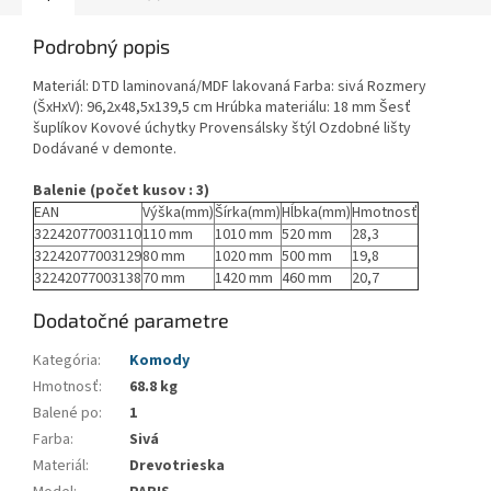
Podrobný popis
Materiál: DTD laminovaná/MDF lakovaná Farba: sivá Rozmery
(ŠxHxV): 96,2x48,5x139,5 cm Hrúbka materiálu: 18 mm Šesť
šuplíkov Kovové úchytky Provensálsky štýl Ozdobné lišty
Dodávané v demonte.
Balenie (počet kusov : 3)
EAN
Výška(mm)
Šírka(mm)
Hĺbka(mm)
Hmotnosť
32242077003110
110 mm
1010 mm
520 mm
28,3
32242077003129
80 mm
1020 mm
500 mm
19,8
32242077003138
70 mm
1420 mm
460 mm
20,7
Dodatočné parametre
Kategória
:
Komody
Hmotnosť
:
68.8 kg
Balené po
:
1
Farba
:
Sivá
Materiál
:
Drevotrieska