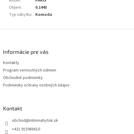
Model
:
PARIS
Objem
:
0.1443
Typ nábytku
:
Komoda
Z
á
p
ä
Informácie pre vás
t
Kontakty
i
Program vernostných odmien
e
Obchodné podmienky
Podmienky ochrany osobných údajov
Kontakt
obchod
@
mbmnabytok.sk
+421 915988610