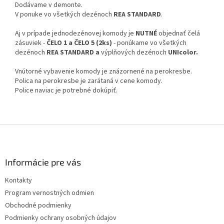
Dodávame v demonte.
V ponuke vo všetkých dezénoch
REA STANDARD
.
Aj v prípade jednodezénovej komody je
NUTNÉ
objednať čelá
zásuviek -
ČELO 1 a ČELO 5 (2ks)
- ponúkame vo všetkých
dezénoch
REA STANDARD
a
výplňových dezénoch
UNIcolor.
Vnútorné vybavenie komody je znázornené na perokresbe.
Polica na perokresbe je zarátaná v cene komody.
Police naviac je potrebné dokúpiť.
Z
á
p
ä
Informácie pre vás
t
Kontakty
i
Program vernostných odmien
e
Obchodné podmienky
Podmienky ochrany osobných údajov