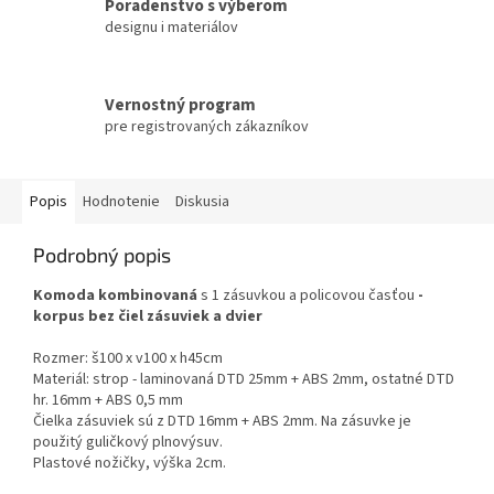
Poradenstvo s výberom
designu i materiálov
Vernostný program
pre registrovaných zákazníkov
Popis
Hodnotenie
Diskusia
Podrobný popis
Komoda kombinovaná
s 1 zásuvkou a policovou časťou
-
korpus bez čiel zásuviek a dvier
Rozmer: š100 x v100 x h45cm
Materiál: strop - laminovaná DTD 25mm + ABS 2mm, ostatné DTD
hr. 16mm + ABS 0,5 mm
Čielka zásuviek sú z DTD 16mm + ABS 2mm. Na zásuvke je
použitý guličkový plnovýsuv.
Plastové nožičky, výška 2cm.