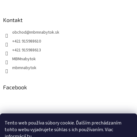
Kontakt
obchod
@
mbmnabytok.sk
+421 915988610
+421 915988613
MBMnabytok
mbmnabytok
Facebook
Nákupný košík
Tento web používa súbory cookie. Ďalším prechádzaním
tohto webu vyjadrujete súhlas s ich používaním. Viac
0
KS /
€0
informácií
tu
.