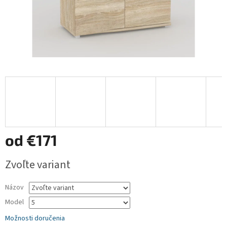
od
€171
Jednotková
Zvoľte variant
cena:
Názov
Model
Možnosti doručenia