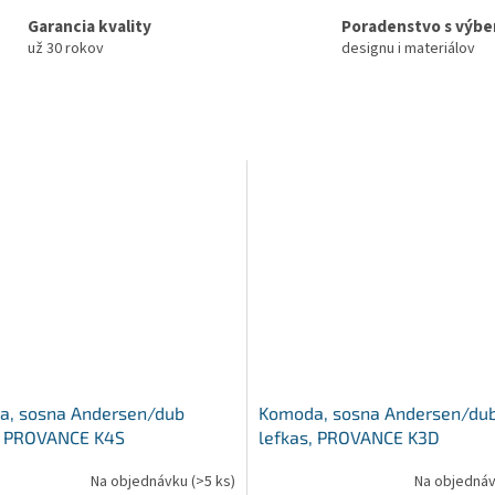
Garancia kvality
Poradenstvo s výb
už 30 rokov
designu i materiálov
, sosna Andersen/dub
Komoda, sosna Andersen/du
, PROVANCE K4S
lefkas, PROVANCE K3D
Na objednávku
(>5 ks)
Na objedná