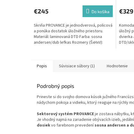
€245
€329
Do košíka
Skriňa PROVANCE je jednodverová, policová
Komoda 
a ponúka dostatok úložného priestoru.
úložný p
Materiál: laminovaná DTD Farba: sosna
dvierka 
andersen/dub lefkas Rozmery (ŠxHxV):
DTD/skl
50x43x198 cm...
lefkas...
Popis
Súvisiace súbory (1)
Hodnotenie
Podrobný popis
Prineste si do svojho domova kúsok južného Francúzs
nádychom pokoja a vidieku, ktorý reaguje na rýchly m
Sektorový systém PROVANCE
je zostava nábytku, k
Je vhodný najmä na zariadenie obývacích izieb, jedální
dosiek
vo farebnom prevedení
sosna andersen a d