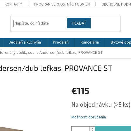
KONTAKTY
PROGRAM VERNOSTNÝCH ODMIEN
OBCHODNÉ PODM
HĽADAŤ
Jedáleň a kuchyňa
Predsieň
Kancelária
Bytové dop
ferenčný stolík, sosna Andersen/dub lefkas, PROVANCE ST
ndersen/dub lefkas, PROVANCE ST
€115
Jednotková
Na objednávku
(>5 ks)
cena:
Možnosti doručenia