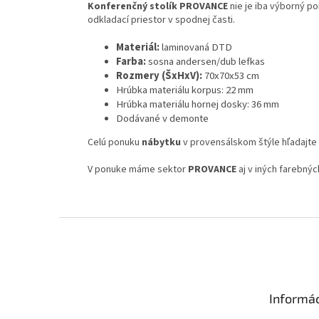
Konferenčný stolík PROVANCE
nie je iba výborný p
odkladací priestor v spodnej časti.
Materiál:
laminovaná DTD
Farba:
sosna andersen/dub lefkas
Rozmery (ŠxHxV):
70x70x53 cm
Hrúbka materiálu korpus: 22 mm
Hrúbka materiálu hornej dosky: 36 mm
Dodávané v demonte
Celú ponuku
nábytku
v provensálskom štýle hľadajt
V ponuke máme sektor
PROVANCE
aj v iných farebný
Z
á
p
ä
t
Informác
i
e