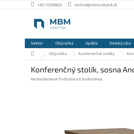
Prejsť
+421 915988610
obchod@mbmnabytok.sk
na
obsah
Sektor
Obývačka
Spálňa
Detská izba
Domov
Obývačka
Konferenčné stolíky
Kon
Konferenčný stolík, sosna A
Priemerné
Neohodnotené
Podrobnosti hodnotenia
hodnotenie
produktu
je
0,0
z
5
hviezdičiek.