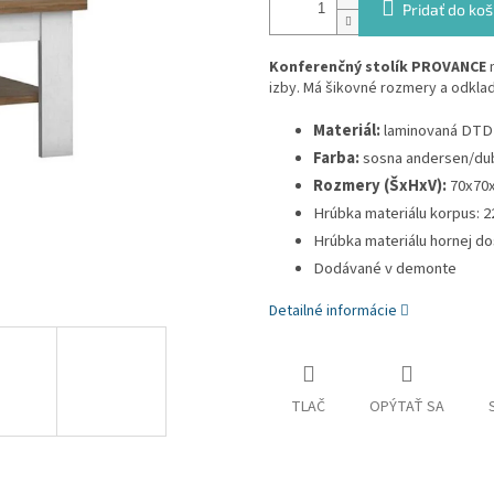
Pridať do koš
Konferenčný stolík PROVANCE
n
izby. Má šikovné rozmery a odklada
Materiál:
laminovaná DTD
Farba:
sosna andersen/dub
Rozmery (ŠxHxV):
70x70
Hrúbka materiálu korpus: 
Hrúbka materiálu hornej d
Dodávané v demonte
Detailné informácie
TLAČ
OPÝTAŤ SA