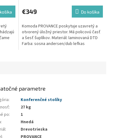
€349
košíka
Do košíka
retý
Komoda PROVANCE poskytuje uzavretý a
chádzajú
otvorený úložný priestor. Má policovú časť
účame
a šesť šuplíkov. Materiál: laminovaná DTD
Farba: sosna andersen/dub lefkas
Rozmery...
atočné parametre
gória
:
Konferenčné stolíky
nosť
:
27 kg
né po
:
1
a
:
Hnedá
iál
:
Drevotrieska
l
:
PROVANCE