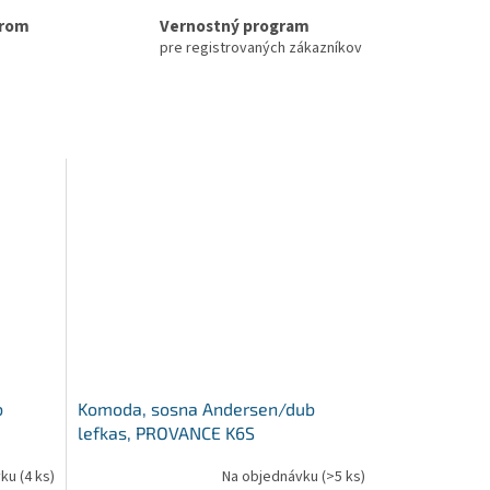
erom
Vernostný program
pre registrovaných zákazníkov
b
Komoda, sosna Andersen/dub
lefkas, PROVANCE K6S
vku
(4 ks)
Na objednávku
(>5 ks)