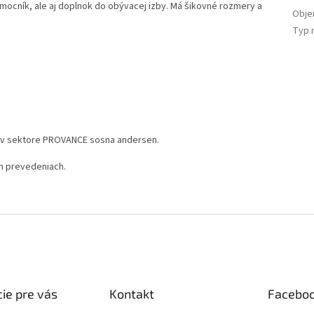
omocník, ale aj doplnok do obývacej izby. Má šikovné rozmery a
Obj
Typ 
e v sektore PROVANCE sosna andersen.
ch prevedeniach.
ie pre vás
Kontakt
Facebo