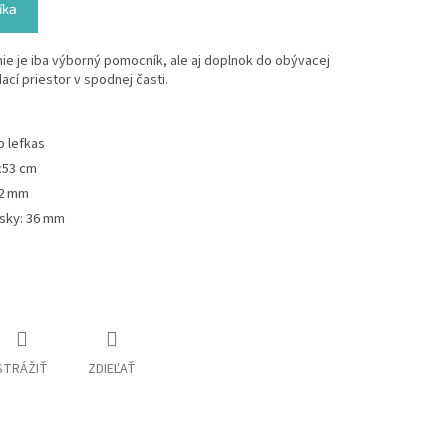
íka
ie je iba výborný pomocník, ale aj doplnok do obývacej
cí priestor v spodnej časti.
 lefkas
x53 cm
22 mm
osky: 36 mm
STRÁŽIŤ
ZDIEĽAŤ