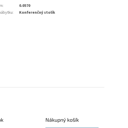
em
:
0.0570
nábytku
:
Konferenčný stolík
ok
Nákupný košík