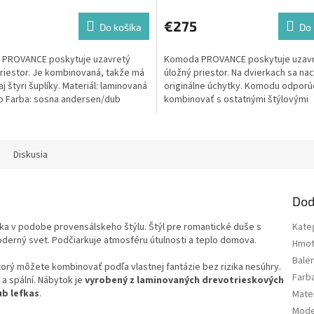
€275
Do košíka
Do 
PROVANCE poskytuje uzavretý
Komoda PROVANCE poskytuje uzav
riestor. Je kombinovaná, takže má
úložný priestor. Na dvierkach sa na
aj štyri šuplíky. Materiál: laminovaná
originálne úchytky. Komodu odpor
o Farba: sosna andersen/dub
kombinovať s ostatnými štýlovými
komodami zo sektoru...
Diskusia
Dod
ka v podobe provensálskeho štýlu. Štýl pre romantické duše s
Kate
oderný svet. Podčiarkuje atmosféru útulnosti a teplo domova.
Hmot
Bale
torý môžete kombinovať podľa vlastnej fantázie bez rizika nesúhry.
Farb
 a spální. Nábytok je
vyrobený z laminovaných drevotrieskových
ub lefkas
.
Mater
Mode