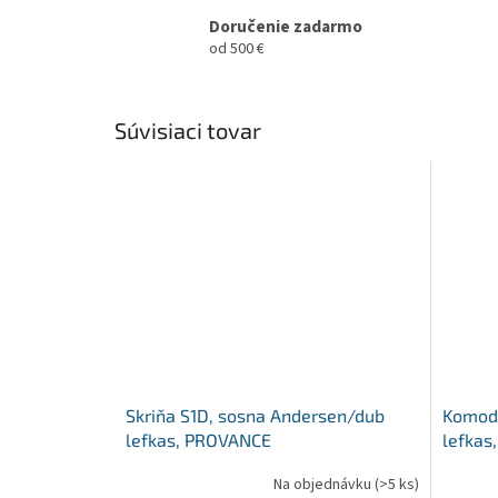
Doručenie zadarmo
od 500 €
Súvisiaci tovar
Skriňa S1D, sosna Andersen/dub
Komoda
lefkas, PROVANCE
lefkas
Na objednávku
(>5 ks)