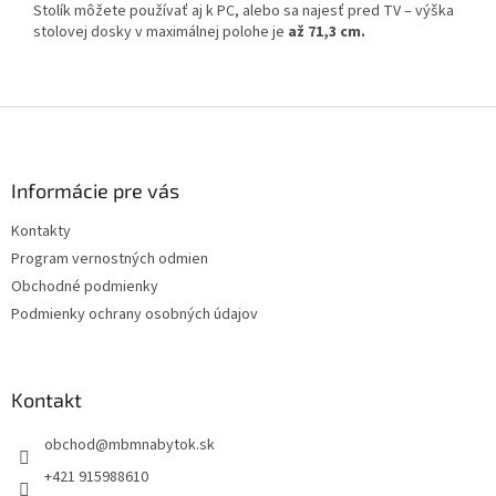
Stolík môžete používať aj k PC, alebo sa najesť pred TV – výška
stolovej dosky v maximálnej polohe je
až 71,3 cm.
Z
á
p
ä
Informácie pre vás
t
Kontakty
i
Program vernostných odmien
e
Obchodné podmienky
Podmienky ochrany osobných údajov
Kontakt
obchod
@
mbmnabytok.sk
+421 915988610