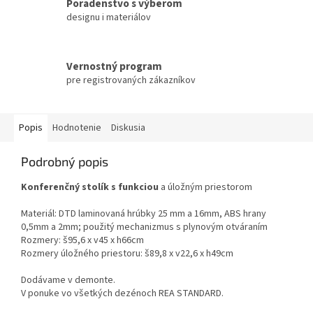
Poradenstvo s výberom
designu i materiálov
Vernostný program
pre registrovaných zákazníkov
Popis
Hodnotenie
Diskusia
Podrobný popis
Konferenčný stolík
s funkciou
a úložným priestorom
Materiál: DTD laminovaná hrúbky 25 mm a 16mm, ABS hrany
0,5mm a 2mm; použitý mechanizmus s plynovým otváraním
Rozmery: š95,6 x v45 x h66cm
Rozmery úložného priestoru: š89,8 x v22,6 x h49cm
Dodávame v demonte.
V ponuke vo všetkých dezénoch REA STANDARD.