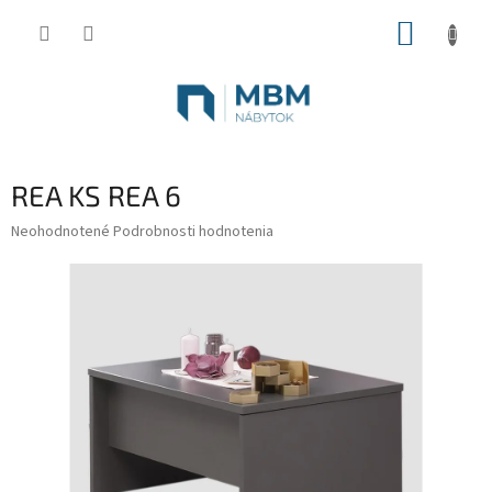
Prejsť
NÁKUP
na
obsah
KOŠÍK
REA KS REA 6
Priemerné
Neohodnotené
Podrobnosti hodnotenia
hodnotenie
produktu
je
0,0
z
5
hviezdičiek.