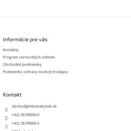
Z
á
p
ä
Informácie pre vás
t
Kontakty
i
Program vernostných odmien
e
Obchodné podmienky
Podmienky ochrany osobných údajov
Kontakt
obchod
@
mbmnabytok.sk
+421 915988610
+421 915988613