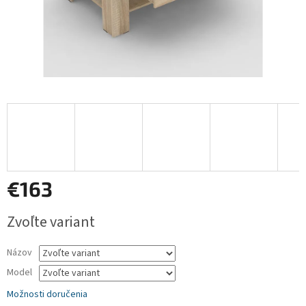
€163
Jednotková
Zvoľte variant
cena:
Názov
Model
Možnosti doručenia