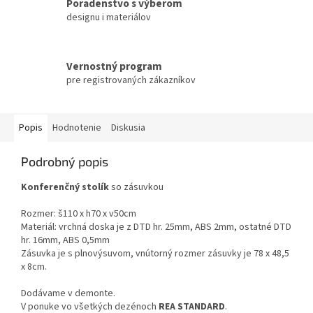
Poradenstvo s výberom
designu i materiálov
Vernostný program
pre registrovaných zákazníkov
Popis
Hodnotenie
Diskusia
Podrobný popis
Konferenčný stolík
so zásuvkou
Rozmer: š110 x h70 x v50cm
Materiál: vrchná doska je z DTD hr. 25mm, ABS 2mm, ostatné DTD
hr. 16mm, ABS 0,5mm
Zásuvka je s plnovýsuvom, vnútorný rozmer zásuvky je 78 x 48,5
x 8cm.
Dodávame v demonte.
V ponuke vo všetkých dezénoch
REA STANDARD
.