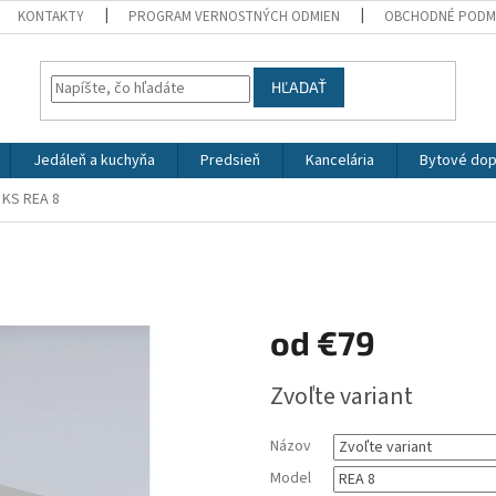
KONTAKTY
PROGRAM VERNOSTNÝCH ODMIEN
OBCHODNÉ PODM
HĽADAŤ
Jedáleň a kuchyňa
Predsieň
Kancelária
Bytové dop
 KS REA 8
od
€79
Jednotková
Zvoľte variant
cena:
Názov
Model