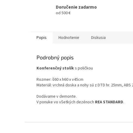
Doručenie zadarmo
od 500 €
Popis
Hodnotenie
Diskusia
Podrobný popis
Konferenčný stolík
s poličkou
Rozmer: š60 x h60 x v45cm
Materiál: vrchná doska a nohy sú z DTD hr. 25mm, AB
Dodávame v demonte.
V ponuke vo všetkých dezénoch
REA STANDARD
.
Z
á