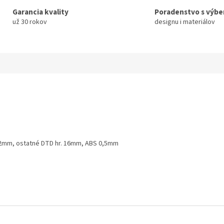
Garancia kvality
Poradenstvo s výb
už 30 rokov
designu i materiálov
S 2mm, ostatné DTD hr. 16mm, ABS 0,5mm