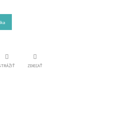
íka
STRÁŽIŤ
ZDIEĽAŤ