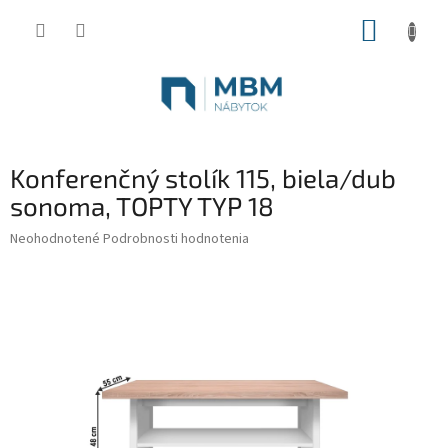
Prejsť
NÁKUP
na
obsah
KOŠÍK
Konferenčný stolík 115, biela/dub
sonoma, TOPTY TYP 18
Priemerné
Neohodnotené
Podrobnosti hodnotenia
hodnotenie
produktu
je
0,0
z
5
hviezdičiek.