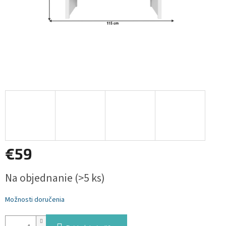
€59
Jednotková
Na objednanie
(>5 ks)
cena:
Možnosti doručenia