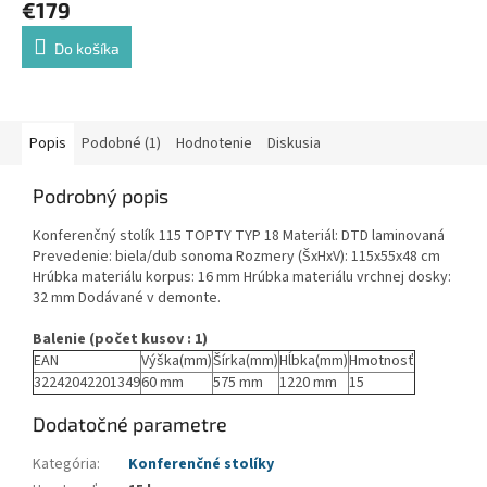
€179
Do košíka
Popis
Podobné (1)
Hodnotenie
Diskusia
Podrobný popis
Konferenčný stolík 115 TOPTY TYP 18 Materiál: DTD laminovaná
Prevedenie: biela/dub sonoma Rozmery (ŠxHxV): 115x55x48 cm
Hrúbka materiálu korpus: 16 mm Hrúbka materiálu vrchnej dosky:
32 mm Dodávané v demonte.
Balenie (počet kusov : 1)
EAN
Výška(mm)
Šírka(mm)
Hĺbka(mm)
Hmotnosť
32242042201349
60 mm
575 mm
1220 mm
15
Dodatočné parametre
Kategória
:
Konferenčné stolíky