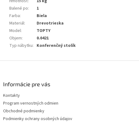
Hmotnosť
:
15 kg
Balené po
:
1
Farba
:
Biela
Materiál
:
Drevotrieska
Model
:
TOPTY
Objem
:
0.0421
Typ nábytku
:
Konferenčný stolík
Z
á
p
ä
Informácie pre vás
t
Kontakty
i
Program vernostných odmien
e
Obchodné podmienky
Podmienky ochrany osobných údajov