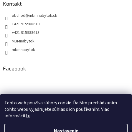
Kontakt
obchod
@
mbmnabytok.sk
+421 915988610
+421 915988613
MBMnabytok
mbmnabytok
Facebook
Nákupný košík
Tento web používa súbory cookie. Ďalším prechádzaním
tohto webu vyjadrujete súhlas s ich používaním. Viac
0
KS /
€0
informácií
tu
.
Nastavenie