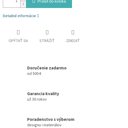
Pridať do košíka
Detailné informácie
OPÝTAŤ SA
STRÁŽIŤ
ZDIEĽAŤ
Doručenie zadarmo
od 500 €
Garancia kvality
už 30 rokov
Poradenstvo s výberom
designu i materiálov