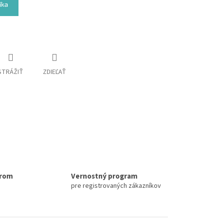
íka
STRÁŽIŤ
ZDIEĽAŤ
erom
Vernostný program
pre registrovaných zákazníkov