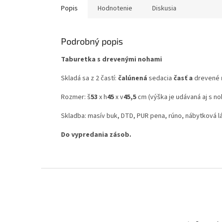
Popis
Hodnotenie
Diskusia
Podrobný popis
Taburetka s drevenými nohami
Skladá sa z 2 častí:
čalúnená
sedacia
časť
a
drevené
Rozmer: š
53
x h
45
x v
45,5
cm (výška je udávaná aj s no
Skladba: masív buk, DTD, PUR pena, rúno, nábytková 
Do vypredania zásob.
Z
á
p
ä
t