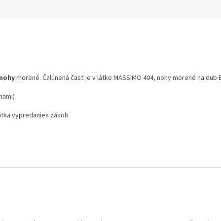
nohy
morené. Čalúnená časť je v látke MASSIMO 404, nohy morené na dub B
hami)
látka vypredaniea zásob