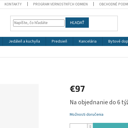
KONTAKTY
PROGRAM VERNOSTNÝCH ODMIEN
OBCHODNÉ PODM
HĽADAŤ
Jedáleň a kuchyňa
Predsieň
Kancelária
Bytové dop
€97
Jednotková
Na objednanie do 6 t
cena:
Možnosti doručenia