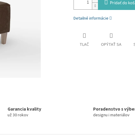
Pridať do koš
Detailné informácie
TLAČ
OPÝTAŤ SA
Garancia kvality
Poradenstvo s výb
už 30 rokov
designu i materiálov